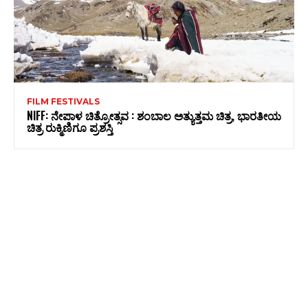
FILM FESTIVALS
NIFF: ನೇಪಾಳ ಚಿತ್ರೋತ್ಸವ : ಶಂಬಾಲ ಅತ್ಯುತ್ತಮ ಚಿತ್ರ, ಭಾರತೀಯ
ಚಿತ್ರ ರುಕ್ಮಿಣಿಗೂ ಪ್ರಶಸ್ತಿ