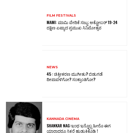
FILM FESTIVALS
MAMI: ಮಾಮಿ ವೇದಿಕೆ ಸಜ್ಜು; ಅಕ್ಟೋಬರ್‌ 19-24
ದಕ್ಷಿಣ ಏಷ್ಯಾದ ಪ್ರಮುಖ ಸಿನಿಮೋತ್ಸವ
NEWS
45 : ಚಿತ್ರೀಕರಣ ಮುಗೀತು? ಬಿಡುಗಡೆ
ದೀಪಾವಳಿಗೋ? ಸಂಕ್ರಾಂತಿಗೋ?
KANNADA CINEMA
SHANKAR NAG:ಇಂಥ ಇನ್ನೊಬ್ಬ ಹೀರೊ ಈಗ
ಯಾರಾದರೂ ಸಿಕ್ಕರೆ ಹುಡುಕಿಕೊಡಿ !