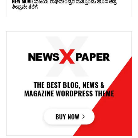
NEW MOVIE:ವಿಜಯ ರಾಘವೇಂದ್ರರ ಮತ್ತೊಂದು ಹೊಸ ಚಿತ್ರ
ಶೀಘ್ರವೇ ತೆರೆಗೆ