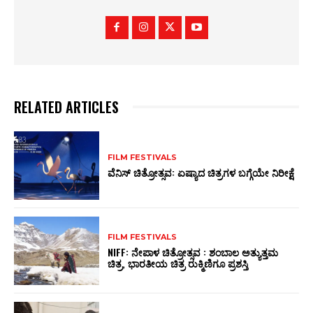
RELATED ARTICLES
FILM FESTIVALS
ವೆನಿಸ್‌ ಚಿತ್ರೋತ್ಸವ: ಏಷ್ಯಾದ ಚಿತ್ರಗಳ ಬಗ್ಗೆಯೇ ನಿರೀಕ್ಷೆ
FILM FESTIVALS
NIFF: ನೇಪಾಳ ಚಿತ್ರೋತ್ಸವ : ಶಂಬಾಲ ಅತ್ಯುತ್ತಮ
ಚಿತ್ರ, ಭಾರತೀಯ ಚಿತ್ರ ರುಕ್ಮಿಣಿಗೂ ಪ್ರಶಸ್ತಿ