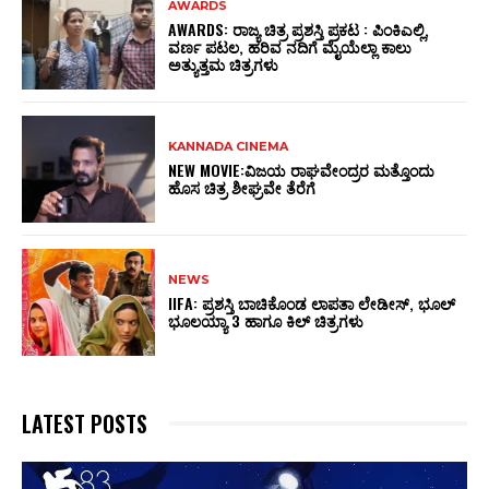
AWARDS
AWARDS: ರಾಜ್ಯ ಚಿತ್ರ ಪ್ರಶಸ್ತಿ ಪ್ರಕಟ : ಪಿಂಕಿಎಲ್ಲಿ,
ವರ್ಣ ಪಟಲ, ಹರಿವ ನದಿಗೆ ಮೈಯೆಲ್ಲಾ ಕಾಲು
ಅತ್ಯುತ್ತಮ ಚಿತ್ರಗಳು
KANNADA CINEMA
NEW MOVIE:ವಿಜಯ ರಾಘವೇಂದ್ರರ ಮತ್ತೊಂದು
ಹೊಸ ಚಿತ್ರ ಶೀಘ್ರವೇ ತೆರೆಗೆ
NEWS
IIFA: ಪ್ರಶಸ್ತಿ ಬಾಚಿಕೊಂಡ ಲಾಪತಾ ಲೇಡೀಸ್‌, ಭೂಲ್‌
ಭೂಲಯ್ಯಾ 3 ಹಾಗೂ ಕಿಲ್‌ ಚಿತ್ರಗಳು
LATEST POSTS