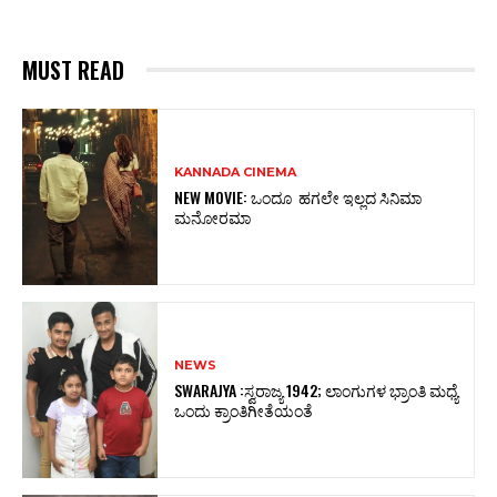
MUST READ
KANNADA CINEMA
NEW MOVIE: ಒಂದೂ ಹಗಲೇ ಇಲ್ಲದ ಸಿನಿಮಾ
ಮನೋರಮಾ
NEWS
SWARAJYA :ಸ್ವರಾಜ್ಯ 1942; ಲಾಂಗುಗಳ ಭ್ರಾಂತಿ ಮಧ್ಯೆ
ಒಂದು ಕ್ರಾಂತಿಗೀತೆಯಂತೆ