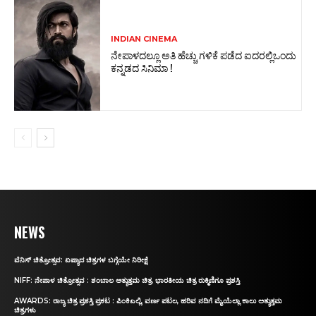
INDIAN CINEMA
ನೇಪಾಳದಲ್ಲೂ ಅತಿ ಹೆಚ್ಚು ಗಳಿಕೆ ಪಡೆದ ಐದರಲ್ಲಿಒಂದು
ಕನ್ನಡದ ಸಿನಿಮಾ !
NEWS
ವೆನಿಸ್‌ ಚಿತ್ರೋತ್ಸವ: ಏಷ್ಯಾದ ಚಿತ್ರಗಳ ಬಗ್ಗೆಯೇ ನಿರೀಕ್ಷೆ
NIFF: ನೇಪಾಳ ಚಿತ್ರೋತ್ಸವ : ಶಂಬಾಲ ಅತ್ಯುತ್ತಮ ಚಿತ್ರ, ಭಾರತೀಯ ಚಿತ್ರ ರುಕ್ಮಿಣಿಗೂ ಪ್ರಶಸ್ತಿ
AWARDS: ರಾಜ್ಯ ಚಿತ್ರ ಪ್ರಶಸ್ತಿ ಪ್ರಕಟ : ಪಿಂಕಿಎಲ್ಲಿ, ವರ್ಣ ಪಟಲ, ಹರಿವ ನದಿಗೆ ಮೈಯೆಲ್ಲಾ ಕಾಲು ಅತ್ಯುತ್ತಮ
ಚಿತ್ರಗಳು