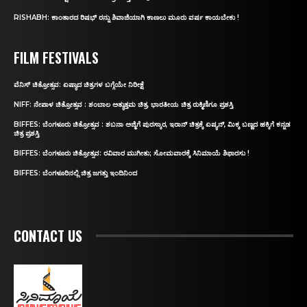
RISHABH: ಕಾಂತಾರದ ರಿಷಭ್‌ ರನ್ನು ಶಿವಾಜಿಯಾಗಿ ಕಾಣಲು ಮೂರು ವರ್ಷ ಕಾಯಬೇಕು !
FILM FESTIVALS
ವೆನಿಸ್‌ ಚಿತ್ರೋತ್ಸವ: ಏಷ್ಯಾದ ಚಿತ್ರಗಳ ಬಗ್ಗೆಯೇ ನಿರೀಕ್ಷೆ
NIFF: ನೇಪಾಳ ಚಿತ್ರೋತ್ಸವ : ಶಂಬಾಲ ಅತ್ಯುತ್ತಮ ಚಿತ್ರ, ಭಾರತೀಯ ಚಿತ್ರ ರುಕ್ಮಿಣಿಗೂ ಪ್ರಶಸ್ತಿ
BIFFES: ಬೆಂಗಳೂರು ಚಿತ್ರೋತ್ಸವ : ಶಬನಾ ಅಜ್ಮಿಗೆ ಪುರಸ್ಕಾರ, ಇರಾನ್‌ ಚಿತ್ರಕ್ಕೆ ಏಷ್ಯನ್‌, ಮಿಕ್ಕ ಬಣ್ಣದ ಹಕ್ಕಿಗೆ ಕನ್ನಡ
ಚಿತ್ರ ಪ್ರಶಸ್ತಿ
BIFFES: ಬೆಂಗಳೂರು ಚಿತ್ರೋತ್ಸವ: ರವಿವಾರ ಮುಗೀತು; ಸೋಮವಾರಕ್ಕೆ ಸಿನಿಮಾಯೆ ಶಿಫಾರಸು !
BIFFES: ಬೆಂಗಳೂರಿನಲ್ಲಿ ಚಿತ್ರ ಜಗತ್ತು ಇಂದಿನಿಂದ
CONTACT US