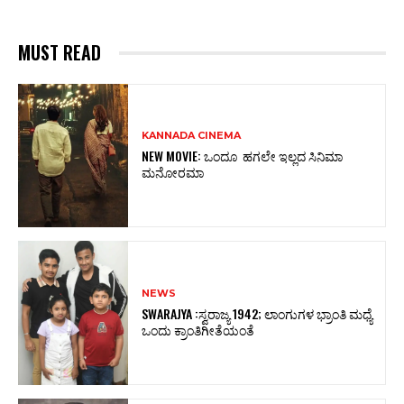
MUST READ
KANNADA CINEMA
NEW MOVIE: ಒಂದೂ ಹಗಲೇ ಇಲ್ಲದ ಸಿನಿಮಾ
ಮನೋರಮಾ
NEWS
SWARAJYA :ಸ್ವರಾಜ್ಯ 1942; ಲಾಂಗುಗಳ ಭ್ರಾಂತಿ ಮಧ್ಯೆ
ಒಂದು ಕ್ರಾಂತಿಗೀತೆಯಂತೆ