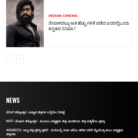
INDIAN CINEMA
ನೇಪಾಳದಲ್ಲೂ ಅತಿ ಹೆಚ್ಚು ಗಳಿಕೆ ಪಡೆದ ಐದರಲ್ಲಿಒಂದು
ಕನ್ನಡದ ಸಿನಿಮಾ !
NEWS
ವೆನಿಸ್‌ ಚಿತ್ರೋತ್ಸವ: ಏಷ್ಯಾದ ಚಿತ್ರಗಳ ಬಗ್ಗೆಯೇ ನಿರೀಕ್ಷೆ
NIFF: ನೇಪಾಳ ಚಿತ್ರೋತ್ಸವ : ಶಂಬಾಲ ಅತ್ಯುತ್ತಮ ಚಿತ್ರ, ಭಾರತೀಯ ಚಿತ್ರ ರುಕ್ಮಿಣಿಗೂ ಪ್ರಶಸ್ತಿ
AWARDS: ರಾಜ್ಯ ಚಿತ್ರ ಪ್ರಶಸ್ತಿ ಪ್ರಕಟ : ಪಿಂಕಿಎಲ್ಲಿ, ವರ್ಣ ಪಟಲ, ಹರಿವ ನದಿಗೆ ಮೈಯೆಲ್ಲಾ ಕಾಲು ಅತ್ಯುತ್ತಮ
ಚಿತ್ರಗಳು