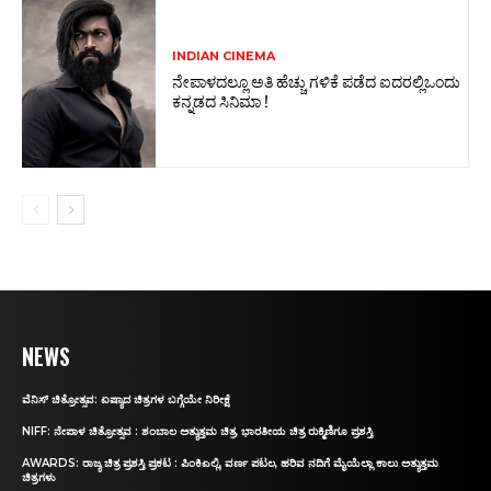
INDIAN CINEMA
ನೇಪಾಳದಲ್ಲೂ ಅತಿ ಹೆಚ್ಚು ಗಳಿಕೆ ಪಡೆದ ಐದರಲ್ಲಿಒಂದು
ಕನ್ನಡದ ಸಿನಿಮಾ !
NEWS
ವೆನಿಸ್‌ ಚಿತ್ರೋತ್ಸವ: ಏಷ್ಯಾದ ಚಿತ್ರಗಳ ಬಗ್ಗೆಯೇ ನಿರೀಕ್ಷೆ
NIFF: ನೇಪಾಳ ಚಿತ್ರೋತ್ಸವ : ಶಂಬಾಲ ಅತ್ಯುತ್ತಮ ಚಿತ್ರ, ಭಾರತೀಯ ಚಿತ್ರ ರುಕ್ಮಿಣಿಗೂ ಪ್ರಶಸ್ತಿ
AWARDS: ರಾಜ್ಯ ಚಿತ್ರ ಪ್ರಶಸ್ತಿ ಪ್ರಕಟ : ಪಿಂಕಿಎಲ್ಲಿ, ವರ್ಣ ಪಟಲ, ಹರಿವ ನದಿಗೆ ಮೈಯೆಲ್ಲಾ ಕಾಲು ಅತ್ಯುತ್ತಮ
ಚಿತ್ರಗಳು