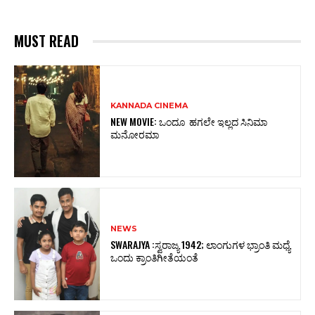
MUST READ
KANNADA CINEMA
NEW MOVIE: ಒಂದೂ ಹಗಲೇ ಇಲ್ಲದ ಸಿನಿಮಾ
ಮನೋರಮಾ
NEWS
SWARAJYA :ಸ್ವರಾಜ್ಯ 1942; ಲಾಂಗುಗಳ ಭ್ರಾಂತಿ ಮಧ್ಯೆ
ಒಂದು ಕ್ರಾಂತಿಗೀತೆಯಂತೆ