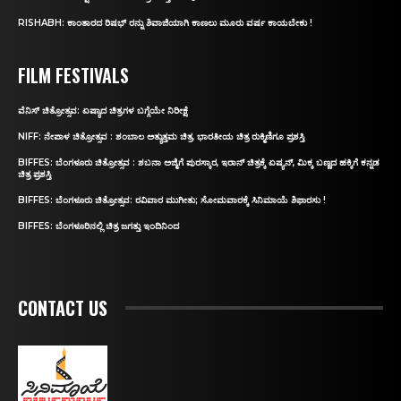
RISHABH: ಕಾಂತಾರದ ರಿಷಭ್‌ ರನ್ನು ಶಿವಾಜಿಯಾಗಿ ಕಾಣಲು ಮೂರು ವರ್ಷ ಕಾಯಬೇಕು !
FILM FESTIVALS
ವೆನಿಸ್‌ ಚಿತ್ರೋತ್ಸವ: ಏಷ್ಯಾದ ಚಿತ್ರಗಳ ಬಗ್ಗೆಯೇ ನಿರೀಕ್ಷೆ
NIFF: ನೇಪಾಳ ಚಿತ್ರೋತ್ಸವ : ಶಂಬಾಲ ಅತ್ಯುತ್ತಮ ಚಿತ್ರ, ಭಾರತೀಯ ಚಿತ್ರ ರುಕ್ಮಿಣಿಗೂ ಪ್ರಶಸ್ತಿ
BIFFES: ಬೆಂಗಳೂರು ಚಿತ್ರೋತ್ಸವ : ಶಬನಾ ಅಜ್ಮಿಗೆ ಪುರಸ್ಕಾರ, ಇರಾನ್‌ ಚಿತ್ರಕ್ಕೆ ಏಷ್ಯನ್‌, ಮಿಕ್ಕ ಬಣ್ಣದ ಹಕ್ಕಿಗೆ ಕನ್ನಡ
ಚಿತ್ರ ಪ್ರಶಸ್ತಿ
BIFFES: ಬೆಂಗಳೂರು ಚಿತ್ರೋತ್ಸವ: ರವಿವಾರ ಮುಗೀತು; ಸೋಮವಾರಕ್ಕೆ ಸಿನಿಮಾಯೆ ಶಿಫಾರಸು !
BIFFES: ಬೆಂಗಳೂರಿನಲ್ಲಿ ಚಿತ್ರ ಜಗತ್ತು ಇಂದಿನಿಂದ
CONTACT US