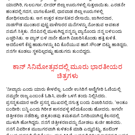
ಯಾದಗಿರಿ, ಗುಲಬರ್ಗಾ, ಬೀದರ್ ಜಿಲ್ಲಾ ಊರುಗಳಲ್ಲಿ ಸುತ್ತಲಾಯಿತು. ಎರಡನೇ
ಹಂತದಲ್ಲಿ ಗದಗ, ಬಾಗಲಕೋಟೆ, ಧಾರವಾಡ ಜಿಲ್ಲಾ ಊರುಗಳಲ್ಲಿ
ಶೋಧಿಸಲಾಯಿತು. ಆಗ ಉತ್ತರ ಕರ್ನಾಟಕದ ದೇಸಾಯಿ, ಜಾಗೀರದಾರ,
ನಾಡಗೌಡ ಮುಂತಾದ ಪುಟ್ಟ ಪಾಳೆಗಾರರ ಮನೆಗಳನ್ನು ನೋಡುವ ಅವಕಾಶ
ನಮಗೆ ಸಿಕ್ಕಿತು. ನೆನಪಿನಲ್ಲಿ ಮುಳುಗಿದ್ದ ನನ್ನನ್ನು ವ್ಯಾನೊಂದು ನನ್ನ ಬಳಿಬಂದು
ಎಚ್ಚರಿಸಿತು. ಆ ವ್ಯಾನ್ ಬಳಿ ನಾನೇ ಹೋಗಿ ವಿಚಾರಿಸಿಕೊಂಡು ಹತ್ತಿ ಕುಳಿತೆ.
ಅದರೊಳಗೆ ಕೆಟ್ಟ ಹಾಡುಗಳನ್ನು ಕಿವಿ ಕೊರೆಯುವ ಹಾಗೆ ಸೌಂಡ್ ಬಿಟ್ಟು ಹಾಕಿದ್ದರು.
ನನಗೇ ಕೂಡಲು ಸ್ಥಳವಿಲ್ಲದಷ್ಟು ಹುಡುಗರು ತುಂಬಿದ್ದರು.
ಕಾನ್ ಸಿನಿಮೋತ್ಸವದಲ್ಲಿ ಮೂರು ಭಾರತೀಯರ
ಚಿತ್ರಗಳು
‘ನೀವ್ಯಾರು ಎಂದು ಯಾರು ಕೇಳಲಿಲ್ಲ. ಒಂದೇ ಉಸಿರಿಗೆ ಅಣ್ಣಿಗೇರಿ ಓಣಿಯಲ್ಲಿ
ನಮ್ಮದೇ ರಾಜ್ಯ ಎಂಬಂತೆ ಓಡಿಸಿ, ವಾಡೇ ಒಳಗೆ ತಂದು ನಿಲ್ಲಿಸಿದರು.
ಪ್ರಸನ್ನಕುಮಾರ ಅದೇ ಪ್ರಸನ್ನ ಮುಖದಲ್ಲಿ ನಗುತ್ತ ಬಂದು ವಿಚಾರಿಸಿದರು. ‘ಅಂತೂ
ಬಂದೀರಿ; ಬನ್ನಿ ಎಂದು ಗಿರೀಶ ಕಾಸರವಳ್ಳಿ ಕರೆದುಕೊಂಡು ಹೋದರು. ಆಗಲೇ
ಚಿತ್ರೀಕರಣ ನಡೆದಿತ್ತು. ಚಿತ್ರತಂಡವು ತಮತಮಗೆ ನಿಗದಿಯಾಗಿದ್ದ ಕೆಲಸದಲ್ಲಿ
ಮುಳುಗಿ ಹೋಗಿದ್ದರು. ನನಗೆ ಚಿತ್ರೀಕರಣವನ್ನು ನೋಡಲು ಕುರ್ಚಿ ಹಾಕಿದರು.
ನನಗೆ ವಿಪರೀತ ಮುಜುಗರವಾಗಿ ಕುಳಿತಂತೆ ಮಾಡಿ ಎದ್ದುಬಿಟ್ಟು, ಶೂಟಿಂಗ್