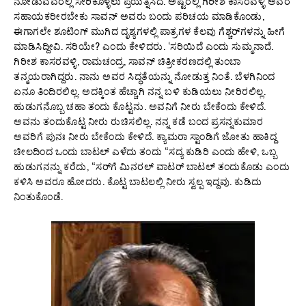
ನೋಡುವವರಲ್ಲಿ ಸೇರಿಕೊಳ್ಳಲು ಪ್ರಯತ್ನಿಸಿದೆ. ಅಷ್ಟರಲ್ಲಿ ಗಿರೀಶ ಕಾಸರವಳ್ಳಿ ಅವರ
ಸಹಾಯಕರೀರಬೇಕು ಸಾವನ್ ಅವರು ಬಂದು ಪರಿಚಯ ಮಾಡಿಕೊಂಡು,
ಈಗಾಗಲೇ ಶೂಟಿಂಗ್ ಮುಗಿದ ದೃಶ್ಯಗಳಲ್ಲಿ ಪಾತ್ರಗಳ ಕೆಲವು ಗೆಶ್ಚರ್‌ಗಳನ್ನು ಹೀಗೆ
ಮಾಡಿಸಿದ್ದೀವಿ. ಸರಿಯೇ? ಎಂದು ಕೇಳಿದರು. ‘ಸರಿಯಿದೆ ಎಂದು ಸುಮ್ಮನಾದೆ.
ಗಿರೀಶ ಕಾಸರವಳ್ಳಿ, ರಾಮಚಂದ್ರ, ಸಾವನ್ ಚಿತ್ರೀಕರಣದಲ್ಲಿ ತುಂಬಾ
ತನ್ಮಯರಾಗಿದ್ದರು. ನಾನು ಅವರ ಸಿದ್ಧತೆಯನ್ನು ನೋಡುತ್ತ ನಿಂತೆ. ಬೆಳಗಿನಿಂದ
ಏನೂ ತಿಂದಿರಲಿಲ್ಲ. ಅದಕ್ಕಿಂತ ಹೆಚ್ಚಾಗಿ ನನ್ನ ಬಳಿ ಕುಡಿಯಲು ನೀರಿರಲಿಲ್ಲ.
ಹುಡುಗನೊಬ್ಬ ಚಹಾ ತಂದು ಕೊಟ್ಟನು. ಅವನಿಗೆ ನೀರು ಬೇಕೆಂದು ಕೇಳಿದೆ.
ಅವನು ತಂದುಕೊಟ್ಟ ನೀರು ರುಚಿಸಲಿಲ್ಲ. ನನ್ನ ಕಡೆ ಬಂದ ಪ್ರಸನ್ನಕುಮಾರ
ಅವರಿಗೆ ಪುನಃ ನೀರು ಬೇಕೆಂದು ಕೇಳಿದೆ. ಕ್ಯಾಮರಾ ಸ್ಟಾಂಡಿಗೆ ಜೋತು ಹಾಕಿದ್ದ
ಚೀಲದಿಂದ ಒಂದು ಬಾಟಲ್ ಎಳೆದು ತಂದು “ಸದ್ಯ ಕುಡಿರಿ ಎಂದು ಹೇಳಿ, ಒಬ್ಬ
ಹುಡುಗನನ್ನು ಕರೆದು, “ಸರ್‌ಗೆ ಮಿನರಲ್ ವಾಟರ್ ಬಾಟಲ್ ತಂದುಕೊಡು ಎಂದು
ಕಳಿಸಿ ಅವರೂ ಹೋದರು. ಕೊಟ್ಟ ಬಾಟಲಲ್ಲಿ ನೀರು ಸ್ವಲ್ಪ ಇದ್ದವು. ಕುಡಿದು
ನಿಂತುಕೊಂಡೆ.