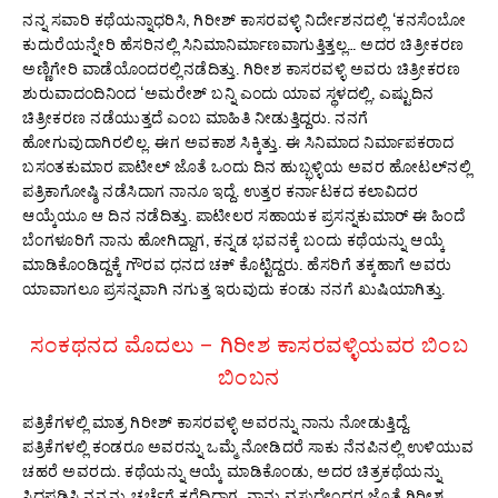
ನನ್ನ ಸವಾರಿ ಕಥೆಯನ್ನಾಧರಿಸಿ, ಗಿರೀಶ್ ಕಾಸರವಳ್ಳಿ ನಿರ್ದೇಶನದಲ್ಲಿ ‘ಕನಸೆಂಬೋ
ಕುದುರೆಯನ್ನೇರಿ ಹೆಸರಿನಲ್ಲಿ ಸಿನಿಮಾನಿರ್ಮಾಣವಾಗುತ್ತಿತ್ತಲ್ಲ… ಅದರ ಚಿತ್ರೀಕರಣ
ಅಣ್ಣಿಗೇರಿ ವಾಡೆಯೊಂದರಲ್ಲಿನಡೆದಿತ್ತು. ಗಿರೀಶ ಕಾಸರವಳ್ಳಿ ಅವರು ಚಿತ್ರೀಕರಣ
ಶುರುವಾದಂದಿನಿಂದ ‘ಅಮರೇಶ್ ಬನ್ನಿ ಎಂದು ಯಾವ ಸ್ಥಳದಲ್ಲಿ, ಎಷ್ಟುದಿನ
ಚಿತ್ರೀಕರಣ ನಡೆಯುತ್ತದೆ ಎಂಬ ಮಾಹಿತಿ ನೀಡುತ್ತಿದ್ದರು. ನನಗೆ
ಹೋಗುವುದಾಗಿರಲಿಲ್ಲ. ಈಗ ಅವಕಾಶ ಸಿಕ್ಕಿತ್ತು. ಈ ಸಿನಿಮಾದ ನಿರ್ಮಾಪಕರಾದ
ಬಸಂತಕುಮಾರ ಪಾಟೀಲ್ ಜೊತೆ ಒಂದು ದಿನ ಹುಬ್ಭಳ್ಳಿಯ ಅವರ ಹೋಟಲ್‌ನಲ್ಲಿ
ಪತ್ರಿಕಾಗೋಷ್ಠಿ ನಡೆಸಿದಾಗ ನಾನೂ ಇದ್ದೆ. ಉತ್ತರ ಕರ್ನಾಟಕದ ಕಲಾವಿದರ
ಆಯ್ಕೆಯೂ ಆ ದಿನ ನಡೆದಿತ್ತು. ಪಾಟೀಲರ ಸಹಾಯಕ ಪ್ರಸನ್ನಕುಮಾರ್ ಈ ಹಿಂದೆ
ಬೆಂಗಳೂರಿಗೆ ನಾನು ಹೋಗಿದ್ದಾಗ, ಕನ್ನಡ ಭವನಕ್ಕೆ ಬಂದು ಕಥೆಯನ್ನು ಆಯ್ಕೆ
ಮಾಡಿಕೊಂಡಿದ್ದಕ್ಕೆ ಗೌರವ ಧನದ ಚಕ್ ಕೊಟ್ಟಿದ್ದರು. ಹೆಸರಿಗೆ ತಕ್ಕಹಾಗೆ ಅವರು
ಯಾವಾಗಲೂ ಪ್ರಸನ್ನವಾಗಿ ನಗುತ್ತ ಇರುವುದು ಕಂಡು ನನಗೆ ಖುಷಿಯಾಗಿತ್ತು.
ಸಂಕಥನದ ಮೊದಲು – ಗಿರೀಶ ಕಾಸರವಳ್ಳಿಯವರ ಬಿಂಬ
ಬಿಂಬನ
ಪತ್ರಿಕೆಗಳಲ್ಲಿ ಮಾತ್ರ ಗಿರೀಶ್ ಕಾಸರವಳ್ಳಿ ಅವರನ್ನು ನಾನು ನೋಡುತ್ತಿದ್ದೆ.
ಪತ್ರಿಕೆಗಳಲ್ಲಿ ಕಂಡರೂ ಅವರನ್ನು ಒಮ್ಮೆ ನೋಡಿದರೆ ಸಾಕು ನೆನಪಿನಲ್ಲಿ ಉಳಿಯುವ
ಚಹರೆ ಅವರದು. ಕಥೆಯನ್ನು ಆಯ್ಕೆ ಮಾಡಿಕೊಂಡು, ಅದರ ಚಿತ್ರಕಥೆಯನ್ನು
ಸಿದ್ಧಪಡಿಸಿ ನನ್ನನ್ನು ಚರ್ಚೆಗೆ ಕರೆದಿದ್ದಾಗ, ನಾನು ವಸುಧೇಂದ್ರರ ಜೊತೆ ಗಿರೀಶ