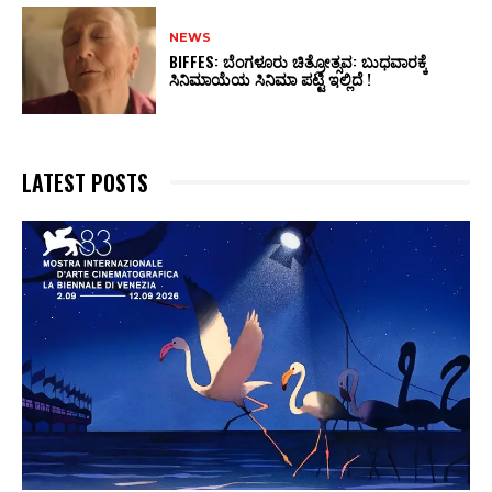
NEWS
BIFFES: ಬೆಂಗಳೂರು ಚಿತ್ರೋತ್ಸವ: ಬುಧವಾರಕ್ಕೆ
ಸಿನಿಮಾಯೆಯ ಸಿನಿಮಾ ಪಟ್ಟಿ ಇಲ್ಲಿದೆ !
LATEST POSTS