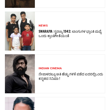
NEWS
SWARAJYA :ಸ್ವರಾಜ್ಯ 1942; ಲಾಂಗುಗಳ ಭ್ರಾಂತಿ ಮಧ್ಯೆ
ಒಂದು ಕ್ರಾಂತಿಗೀತೆಯಂತೆ
INDIAN CINEMA
ನೇಪಾಳದಲ್ಲೂ ಅತಿ ಹೆಚ್ಚು ಗಳಿಕೆ ಪಡೆದ ಐದರಲ್ಲಿಒಂದು
ಕನ್ನಡದ ಸಿನಿಮಾ !