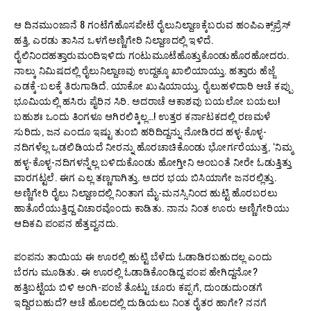
ಆ ದಿನಮುಂಜಾನೆ 8 ಗಂಟೆಗೆಹೊಸಪೇಟೆ ರೈಲುನಿಲ್ದಾಣಕ್ಕೆಬರುವ ಹಂಪಿಎಕ್ಸ್‌ಪ್ರೆಸ್
ಹತ್ತಿ, ಎರಡು ತಾಸಿನ ಒಳಗೆಅಣ್ಣಿಗೇರಿ ನಿಲ್ದಾಣದಲ್ಲಿ ಇಳಿದೆ.
ರೈಲಿನಿಂದಹತ್ತಾರುಮಂದಿಇಳಿದು ಗಂಟುಮೂಟೆಹೊತ್ತುಕೊಂಡುಹೊರಹೋದರು.
ನಾಲ್ಕು ನಿಮಿಷದಲ್ಲಿ ರೈಲುನಿಲ್ದಾಣವು ಉದ್ದಕ್ಕೂ ಖಾಲಿಯಾಯ್ತು. ಹತ್ತಾರು ಹೆಜ್ಜೆ
ಎಡಕ್ಕೆ-ಬಲಕ್ಕೆ ತಿರುಗಾಡಿದೆ. ಯಾಕೋ ಖುಷಿಯಾಯ್ತು. ರೈಲುಹಳಿದಾರಿ ಆಚೆ ಕಪ್ಪು
ಭೂಮಿಯಲ್ಲಿ ಹಸಿರು ಪೈರಿನ ಸಿರಿ. ಅದರಾಚೆ ಆಕಾಶವು ಬಯಲೋ ಬಯಲು!
ಬಹುಶಃ ಒಂದು ತಿಂಗಳೂ ಆಗಿರಲಿಕ್ಕಿಲ್ಲ…! ಉತ್ತರ ಕರ್ನಾಟಕದಲ್ಲಿ ರಣಮಳೆ
ಸುರಿದು, ಜನ ಎಂದೂ ಇಷ್ಟು ತುಂಬಿ ಹರಿದಿದ್ದನ್ನು ನೋಡಿರದ ಹಳ್ಳ-ಕೊಳ್ಳ-
ನದಿಗಳೆಲ್ಲ ಒಡಲಿಡಿಯದೆ ನೀರನ್ನು ಹೊರಚಾಚಿಕೊಂಡು ಭೋರ್ಗರೆಯುತ್ತ, ‘ನಿಮ್ಮ
ಹಳ್ಳ-ಕೊಳ್ಳ-ನದಿಗಳನ್ನೆಲ್ಲ ಬಳಿದುಕೊಂಡು ಹೋಗ್ತೀನಿ ಅಂಬಂತೆ ನೀರೇ ಓಡುತ್ತಿತ್ತು
ವಾರಗಟ್ಟಲೆ. ಈಗ ಎಲ್ಲ ತಣ್ಣಗಾಗಿತ್ತು. ಅದರ ಭಯ ಬಿಸಿಯಾಗೇ ಜನರಲ್ಲಿತ್ತು.
ಅಣ್ಣಿಗೇರಿ ರೈಲು ನಿಲ್ದಾಣದಲ್ಲಿ ನಿಂತಾಗ ಮೈ-ಮನಸ್ಸಿನಿಂದ ಹುಟ್ಟಿ ಹೊರಬರಲು
ಹಾತೊರೆಯುತ್ತಿದ್ದ ವಿಚಾರವೊಂದು ಕಾಡಿತು. ನಾನು ನಿಂತ ಊರು ಅಣ್ಣಿಗೇರಿಯು
ಆದಿಕವಿ ಪಂಪನ ಹೆತ್ತವ್ವನದು.
ಪಂಪನು ತಾಯಿಯ ಈ ಊರಲ್ಲಿ ಹುಟ್ಟಿ ಬೆಳೆದು ಓಡಾಡಿರಬಹುದಲ್ಲ ಎಂದು
ಬೆರಗು ಮೂಡಿತು. ಈ ಊರಲ್ಲಿ ಓಡಾಡಿಕೊಂಡಿದ್ದ ಪಂಪ ಹೇಗಿದ್ದನೋ?
ಹತ್ತಿಬಟ್ಟೆಯ ಬಿಳಿ ಅಂಗಿ-ಪಂಜೆ ತೊಟ್ಟು ಚೂರು ಕಪ್ಪಗೆ, ದುಂಡುದುಂಡಗೆ
ಇದ್ದಿರಬಹುದೆ? ಆಚೆ ಹೊಲದಲ್ಲಿ ದುಡಿಯಲು ನಿಂತ ರೈತರ ಹಾಗೇ? ನನಗೆ