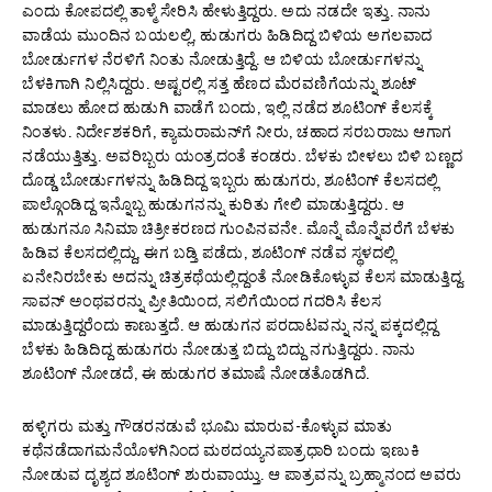
ಎಂದು ಕೋಪದಲ್ಲಿ ತಾಳ್ಮೆ ಸೇರಿಸಿ ಹೇಳುತ್ತಿದ್ದರು. ಅದು ನಡದೇ ಇತ್ತು. ನಾನು
ವಾಡೆಯ ಮುಂದಿನ ಬಯಲಲ್ಲಿ, ಹುಡುಗರು ಹಿಡಿದಿದ್ದ ಬಿಳಿಯ ಅಗಲವಾದ
ಬೋರ್ಡುಗಳ ನೆರಳಿಗೆ ನಿಂತು ನೋಡುತ್ತಿದ್ದೆ. ಆ ಬಿಳಿಯ ಬೋರ್ಡುಗಳನ್ನು
ಬೆಳಕಿಗಾಗಿ ನಿಲ್ಲಿಸಿದ್ದರು. ಅಷ್ಟರಲ್ಲಿ ಸತ್ತ ಹೆಣದ ಮೆರವಣಿಗೆಯನ್ನು ಶೂಟ್
ಮಾಡಲು ಹೋದ ಹುಡುಗಿ ವಾಡೆಗೆ ಬಂದು, ಇಲ್ಲಿ ನಡೆದ ಶೂಟಿಂಗ್ ಕೆಲಸಕ್ಕೆ
ನಿಂತಳು. ನಿರ್ದೇಶಕರಿಗೆ, ಕ್ಯಾಮರಾಮನ್‌ಗೆ ನೀರು, ಚಹಾದ ಸರಬರಾಜು ಆಗಾಗ
ನಡೆಯುತ್ತಿತ್ತು. ಅವರಿಬ್ಬರು ಯಂತ್ರದಂತೆ ಕಂಡರು. ಬೆಳಕು ಬೀಳಲು ಬಿಳಿ ಬಣ್ಣದ
ದೊಡ್ಡ ಬೋರ್ಡುಗಳನ್ನು ಹಿಡಿದಿದ್ದ ಇಬ್ಬರು ಹುಡುಗರು, ಶೂಟಿಂಗ್ ಕೆಲಸದಲ್ಲಿ
ಪಾಲ್ಗೊಂಡಿದ್ದ ಇನ್ನೊಬ್ಬ ಹುಡುಗನನ್ನು ಕುರಿತು ಗೇಲಿ ಮಾಡುತ್ತಿದ್ದರು. ಆ
ಹುಡುಗನೂ ಸಿನಿಮಾ ಚಿತ್ರೀಕರಣದ ಗುಂಪಿನವನೇ. ಮೊನ್ನೆ ಮೊನ್ನೆವರೆಗೆ ಬೆಳಕು
ಹಿಡಿವ ಕೆಲಸದಲ್ಲಿದ್ದು, ಈಗ ಬಡ್ತಿ ಪಡೆದು, ಶೂಟಿಂಗ್ ನಡೆವ ಸ್ಥಳದಲ್ಲಿ
ಏನೇನಿರಬೇಕು ಅದನ್ನು ಚಿತ್ರಕಥೆಯಲ್ಲಿದ್ದಂತೆ ನೋಡಿಕೊಳ್ಳುವ ಕೆಲಸ ಮಾಡುತ್ತಿದ್ದ.
ಸಾವನ್ ಅಂಥವರನ್ನು ಪ್ರೀತಿಯಿಂದ, ಸಲಿಗೆಯಿಂದ ಗದರಿಸಿ ಕೆಲಸ
ಮಾಡುತ್ತಿದ್ದರೆಂದು ಕಾಣುತ್ತದೆ. ಆ ಹುಡುಗನ ಪರದಾಟವನ್ನು ನನ್ನ ಪಕ್ಕದಲ್ಲಿದ್ದ
ಬೆಳಕು ಹಿಡಿದಿದ್ದ ಹುಡುಗರು ನೋಡುತ್ತ ಬಿದ್ದು ಬಿದ್ದು ನಗುತ್ತಿದ್ದರು. ನಾನು
ಶೂಟಿಂಗ್ ನೋಡದೆ, ಈ ಹುಡುಗರ ತಮಾಷೆ ನೋಡತೊಡಗಿದೆ.
ಹಳ್ಳಿಗರು ಮತ್ತು ಗೌಡರನಡುವೆ ಭೂಮಿ ಮಾರುವ-ಕೊಳ್ಳುವ ಮಾತು
ಕಥೆನಡೆದಾಗಮನೆಯೊಳಗಿನಿಂದ ಮಠದಯ್ಯನಪಾತ್ರಧಾರಿ ಬಂದು ಇಣುಕಿ
ನೋಡುವ ದೃಶ್ಯದ ಶೂಟಿಂಗ್ ಶುರುವಾಯ್ತು. ಆ ಪಾತ್ರವನ್ನು ಬ್ರಹ್ಮಾನಂದ ಅವರು