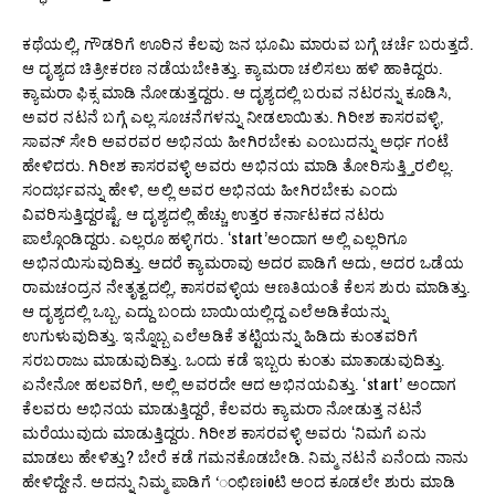
ಕಥೆಯಲ್ಲಿ, ಗೌಡರಿಗೆ ಊರಿನ ಕೆಲವು ಜನ ಭೂಮಿ ಮಾರುವ ಬಗ್ಗೆ ಚರ್ಚೆ ಬರುತ್ತದೆ.
ಆ ದೃಶ್ಯದ ಚಿತ್ರೀಕರಣ ನಡೆಯಬೇಕಿತ್ತು. ಕ್ಯಾಮರಾ ಚಲಿಸಲು ಹಳಿ ಹಾಕಿದ್ದರು.
ಕ್ಯಾಮರಾ ಫಿಕ್ಸ ಮಾಡಿ ನೋಡುತ್ತದ್ದರು. ಆ ದೃಶ್ಯದಲ್ಲಿ ಬರುವ ನಟರನ್ನು ಕೂಡಿಸಿ,
ಅವರ ನಟನೆ ಬಗ್ಗೆ ಎಲ್ಲ ಸೂಚನೆಗಳನ್ನು ನೀಡಲಾಯಿತು. ಗಿರೀಶ ಕಾಸರವಳ್ಳಿ,
ಸಾವನ್ ಸೇರಿ ಅವರವರ ಅಭಿನಯ ಹೀಗಿರಬೇಕು ಎಂಬುದನ್ನು ಅರ್ಧ ಗಂಟೆ
ಹೇಳಿದರು. ಗಿರೀಶ ಕಾಸರವಳ್ಳಿ ಅವರು ಅಭಿನಯ ಮಾಡಿ ತೋರಿಸುತ್ತ್ತಿರಲಿಲ್ಲ.
ಸಂದರ್ಭವನ್ನು ಹೇಳಿ, ಅಲ್ಲಿ ಅವರ ಅಭಿನಯ ಹೀಗಿರಬೇಕು ಎಂದು
ವಿವರಿಸುತ್ತಿದ್ದರಷ್ಟೆ. ಆ ದೃಶ್ಯದಲ್ಲಿ ಹೆಚ್ಚು ಉತ್ತರ ಕರ್ನಾಟಕದ ನಟರು
ಪಾಲ್ಗೊಂಡಿದ್ದರು. ಎಲ್ಲರೂ ಹಳ್ಳಿಗರು. ‘start’ಅಂದಾಗ ಅಲ್ಲಿ ಎಲ್ಲರಿಗೂ
ಅಭಿನಯಿಸುವುದಿತ್ತು. ಆದರೆ ಕ್ಯಾಮರಾವು ಅದರ ಪಾಡಿಗೆ ಅದು, ಅದರ ಒಡೆಯ
ರಾಮಚಂದ್ರನ ನೇತೃತ್ವದಲ್ಲಿ, ಕಾಸರವಳ್ಳಿಯ ಆಣತಿಯಂತೆ ಕೆಲಸ ಶುರು ಮಾಡಿತ್ತು.
ಆ ದೃಶ್ಯದಲ್ಲಿ ಒಬ್ಬ, ಎದ್ದು ಬಂದು ಬಾಯಿಯಲ್ಲಿದ್ದ ಎಲೆಅಡಿಕೆಯನ್ನು
ಉಗುಳುವುದಿತ್ತು. ಇನ್ನೊಬ್ಬ ಎಲೆಅಡಿಕೆ ತಟ್ಟಿಯನ್ನು ಹಿಡಿದು ಕುಂತವರಿಗೆ
ಸರಬರಾಜು ಮಾಡುವುದಿತ್ತು. ಒಂದು ಕಡೆ ಇಬ್ಬರು ಕುಂತು ಮಾತಾಡುವುದಿತ್ತು.
ಏನೇನೋ ಹಲವರಿಗೆ, ಅಲ್ಲಿ ಅವರದೇ ಆದ ಅಭಿನಯವಿತ್ತು. ‘start’ ಅಂದಾಗ
ಕೆಲವರು ಅಭಿನಯ ಮಾಡುತ್ತಿದ್ದರೆ, ಕೆಲವರು ಕ್ಯಾಮರಾ ನೋಡುತ್ತ ನಟನೆ
ಮರೆಯುವುದು ಮಾಡುತ್ತಿದ್ದರು. ಗಿರೀಶ ಕಾಸರವಳ್ಳಿ ಅವರು ‘ನಿಮಗೆ ಏನು
ಮಾಡಲು ಹೇಳಿತ್ತು? ಬೇರೆ ಕಡೆ ಗಮನಕೊಡಬೇಡಿ. ನಿಮ್ಮ ನಟನೆ ಏನೆಂದು ನಾನು
ಹೇಳಿದ್ದೇನೆ. ಅದನ್ನು ನಿಮ್ಮ ಪಾಡಿಗೆ ‘ಂಛಿಣioಟಿ ಅಂದ ಕೂಡಲೇ ಶುರು ಮಾಡಿ