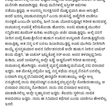
ಮನೆಗಳೇ ಶಾಪವಾಗಿದ್ದವು. ಕೆಲವು ಮನೆಗಳಲ್ಲಿ ಇಸ್ಪೀಟ್ ಆಟಗಳು
ನಡೆಯುತ್ತಿದ್ದವು. ಆ ಊರನ್ನು ಸಂರಕ್ಷಿಸಿದರೆ ದೊಡ್ಡ ಪ್ರವಾಸಿ ತಾಣ ಆಗುತ್ತದೆ.
ಆದರೆ ಇದನ್ನು ಮಾಡುವವರ‍್ಯಾರು? ಎಂದು ಚಿಂತಿಸಿದ್ದೆ. ಅಣ್ಣಿಗೇರಿ ವಾಡೆಗೂ
ಸಂರಕ್ಷಣೆ ಎಂಬುದೇ ಇರಲಿಲ್ಲ. ಹೀಗೆ ನಿಂತು ಯೋಚಿಸುತ್ತಿದ್ದಾಗ ಗಿರೀಶ ಕಾಸರವಳ್ಳಿ,
ರಾಮಚಂದ್ರ ಊಟಕ್ಕೆ ಕರೆದುಕೊಂಡು ಹೋದರು. ಊಟ ಮಾಡುತ್ತ ಮುಂದಿನ
ಸನ್ನಿವೇಶದ ಶೂಟಿಂಗ್ ಕುರಿತು ಅವರಿಬ್ಬರು ಚರ್ಚೆ ಮಾಡುತ್ತಿದ್ದರು. ಅಲ್ಲಿ ನನಗೆ
ನೀರಿನ ಬಾಟ್ಲಿ ಕೊಡುತ್ತೇನೆಂದ ಹುಡುಗ ಊಟದ ಉಸ್ತುವಾರಿ ನೋಡುತ್ತಿದ್ದನೆಂದು
ಕಾಣುತ್ತಿತ್ತು. ಆತ ನನ್ನ ಬಳಿ ಬರಲು ಹಿಂಜರಿಯುತ್ತಿದ್ದ. ಊಟ ಮುಗಿದು ನೀರಿಗಾಗಿ
ಕಾಯ್ದೆ. ಪ್ರಸನ್ನಕುಮಾರ ಅವರ ನಿರ್ದೇಶನದಂತೆ ಅದೇ ಹುಡುಗ ನೀರಿನ ಬಾಟಲ್
ತಂದು ಮೆತ್ತಗೆ, ‘ಈ ಬಾಟಲ್ ಇಟ್ಟುಕೊಳ್ಳಿ ಸರ್ ಅಂದ. ಅದರ ತಳದಲ್ಲದ್ದ ನೀರು
ಕುಡಿದು, ಖಾಲಿ ಬಾಟಲ್‌ನ್ನು ಅಲ್ಲೇ ಇಟ್ಟೆ. ಅಷ್ಟರೊಳಗೆ ಗಿರೀಶ ಕಾಸರವಳ್ಳಿ,
ರಾಮಚಂದ್ರ ಹೋಗಿದ್ದರು. ಊಟಕ್ಕೆ ವ್ಯವಸ್ಥೆ ಮಾಡಿದ್ದ ಮನೆಯಲ್ಲಿ ನಟ ಬಿರಾದಾರ
ಇದ್ದರು. ಆತ ಮೇಕಪ್ಪಿನಲ್ಲಿಯೇ ಇದ್ದ. ನನ್ನ ಕಥೆಯ ವಜ್ರಪ್ಪ ನೆನಪಿಗೆ ಬರಲಿಲ್ಲ.
ಬದಲಾಗಿ ವಜ್ರಪ್ಪ (ಸಿನಿಮಾದಲ್ಲಿ ಈರ‍್ಯಾ)ನೇ ಕಂಡಂತಾಯ್ತು. ಅಷ್ಟೇ ಅಲ್ಲ
ನನ್ನೂರಿನಲ್ಲಿ ನಾನು ಚಿಕ್ಕವನಿದ್ದಾಗ ಬದುಕಿದ್ದ ವಜ್ರಪ್ಪನನ್ನೇ ನೋಡಿದಂತಾಯ್ತು, ಆ
ಬಿರಾದಾರ ನಟನನ್ನು ನೋಡಿದಾಗ. ನಾನು ನಟ ಬಿರಾದಾರ ಅವರನ್ನು
ಮಾತಾಡಿಸಲಿಲ್ಲ. ಅಲ್ಲೇ ಬ್ರಹ್ಮಾನಂದ ಇದ್ದರು. ಕೆಲವರು ಸ್ಥಳೀಯ ನಾಟಕ
ಕಲಾವಿದರೂ ಇದ್ದರು. ನಾನು ಈ ಸಿನಿಮಾದ ಕಥೆಗಾರ ಎಂದು ಯಾರಿಗೂ ಹೇಳಲಿಲ್ಲ,
ಇರಲಿ.