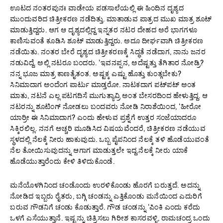
ಊಟದ ನಂತರಪುನಃ ವಾಡೇಯ ಪಡಸಾಲೆಯಲ್ಲಿ ಈ ಹಿಂದಿನ ದೃಶ್ಯದ
ಮುಂದುವರಿದ ಚಿತ್ರೀಕರಣ ನಡೆದಿತ್ತು. ಮಾತಾಡುವ ಪಾತ್ರದ ಮುಖ ಮಾತ್ರ ಶೂಟ್
ಮಾಡುತ್ತಿದ್ದರು. ಆಗ ಆ ದೃಶ್ಯದಲ್ಲಿದ್ದ ಇನ್ನತರ ನಟರ ದೇಹದ ಅರೆ ಭಾಗಗಳೂ
ಕಾಣಿಸುವಂತೆ ಕೂಡಿಸಿ ಶೂಟ್ ಮಾಡುತ್ತಿದ್ದರು. ಅದೂ ದೀರ್ಘವಾಗಿ ಚಿತ್ರೀಕರಣ
ನಡೆಯಿತು. ನಂತರ ಬೇರೆ ದೃಶ್ಯದ ಚಿತ್ರೀಕರಣಕ್ಕೆ ಸಿದ್ಧತೆ ನಡೆದಾಗ, ನಾನು ಜನರ
ನಡುವಿದ್ದೆ. ಅಲ್ಲಿ ನಟರೂ ಬಂದರು. ‘ಇವನಪ್ಪನ, ಅದೆಷ್ಟತ್ತು ತೆಗಿತಾರ ನೋಡ್ರಿ?
ನನ್ನ ಭೂಜ ಮಾತ್ರ ಕಾಣತೈತಂತ. ಅಷ್ಟಕ್ಕ ಎಷ್ಟು ಹೊತ್ತು ಕುಂತ್ಗಬೇಕು?
ಸಿನಿಮಾದಾಗ ಅಂದೆಂಗ ಪಾರ್ಟು ಮಾಡ್ತರೋ. ನಾಟಕದಾಗ ಪಟ್‌ಪಟ್ ಅಂತ
ಮಾತು, ನಟನೆ ಎಲ್ಲ ಪಟಗದಿಸೆ ಮುಗುತ್ಯಾವ್ರಿ ಅಂತ ಬೇಸರದಿಂದ ಹೇಳುತ್ತಿದ್ದ. ಆ
ನಟರನ್ನು ಶೂಟಿಂಗ್ ನೋಡಲು ಬಂದವರು ನೋಡಿ ನಿರಾಶೆಯಿಂದ, ‘ಹೀರೋ
ಯಾರ್ರೀ ಈ ಸಿನಿಮಾದಾಗ? ಎಂದು ಹೇಳುವ ಪ್ರಶ್ನೆಗೆ ಉತ್ತರ ಸಂಜೆಯಾದರೂ
ಸಿಕ್ಕಿರಲಿಲ್ಲ. ನನಗೆ ಅಚ್ಚರಿ ಮೂಡಿಸಿದ ವಿಷಯವೆಂದರೆ, ಚಿತ್ರೀಕರಣ ನಡೆಯುವ
ಸ್ಥಳದಲ್ಲಿ ನೆಲಕ್ಕೆ ನೀರು ಹಾಕುವುದು. ಒಬ್ಬ ಪೈಪನಿಂದ ನೆಲಕ್ಕೆ ತಳಿ ಹೊಡೆಯುವಂತೆ
ನೆಲ ತೋಯಿಸುವುದನ್ನು ಆಗಾಗ ಮಾಡುತ್ತಲೇ ಇದ್ದ.ನೆಲಕ್ಕೆ ನೀರು ಯಾಕೆ
ಹೊಡೆಯುತ್ತಾರೆಂದು ಕೇಳಿ ತಿಳಿದುಕೊಂಡೆ.
ಮನೆಯೊಳಗಿನಿಂದ ಚಂಡೊಂದು ಉರಳಿಕೊಂಡು ಹೊರಗೆ ಬರುತ್ತದೆ. ಅದನ್ನು
ನೋಡಿದ ಇಬ್ಬರು ರೈತರು, ಬಗ್ಗಿ ಚಂಡನ್ನು ಎತ್ತಿಕೊಂಡು ಮನೆಯಿಂದ ಎದುರಿಗೆ
ಬರುವ ಗೌಡನಿಗೆ ಚಂಡು ಕೊಡುತ್ತಾರೆ. ಗೌಡ ಚಂಡನ್ನು ‘ಪಿಂಕಿ ಎಂದು ಕರೆದು
ಒಳಗೆ ಎಸೆಯುತ್ತಾನೆ. ಇಷ್ಟನ್ನು ಚಿತ್ರಿಸಲು ಗಿರೀಶ ಕಾಸರವಳ್ಳಿ, ರಾಮಚಂದ್ರ ಒಂದು