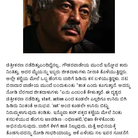
ಚಿತ್ರೀಕರಣ ನಡೆದಿತ್ತುಎಂದಿದ್ದೆನಲ್ಲ… ಗೌಡರವಾಡೇಯ ಮುಂದೆ ಇನ್ನೋವ ಕಾರು
ನಿಂತಿತ್ತು. ಅದರ ಮೈಯನ್ನು ಇಬ್ಬರು ಜೀತದಾಳುಗಳು ನೀರಾಕಿ ತೊಳೆಯುತ್ತಿದ್ದರು.
ಅಲ್ಲೇ ಕಟ್ಟಿಯ ಮೇಲೆ ಒಬ್ಬ ಹೆಂಗಸು ಬಾರಿಗೆ ಹಿಡಿದು ಕಸ ಬಳಿಯುತ್ತಿದ್ದಳು. ನಟ
ಬಿರಾದಾರ ವಾಡೇಯ ಮುಂದೆ ಬಂದುಕುಂತು “ತಾತ ಎಂದು ಕೂಗುತ್ತಾನೆ. ಅದನ್ನು
ನೋಡಿ ಬೆರಗಾದ ಜೀತದಾಳುಗಳು “ಏನು ಎಂಬಂತೆ ಕೇಳುತ್ತಾರೆ. ಈ ದೃಶ್ಯದ
ಚಿತ್ರೀಕರಣ ನಡೆದಿತ್ತು. start, action ಎಂದ ಕೂಡಲೇ ಎಲ್ಲರಿಗೂ ಉಸಿರು ಬಿಗಿ
ಹಿಡಿದು ನಿಂತಂತೆ ಅನುಭವ. ‘cut’ ಅಂದ ಕೂಡಲೇ ಉಸಿರು ಬಿಟ್ಟು
ನಿರುಮ್ಮಳಾಗುವುದು ಕಂಡಿತು. ಇನ್ನೊವಾ ಕಾರ್ ಪಕ್ಕದ ಕಟ್ಟೆಯ ಮೇಲೆ ನಿಂತು
ಕಸಬಳಿಯುವ ಹೆಂಗಸು sಣಚಿಡಿಣ ಂಛಿಣoiಟಿ,‘ಛಿuಣ ಕೇಳಿಕೊಂಡು
ಅಭಿನಯಿಸುವುದು, ಬಾರಿಗೆ ಕೆಳಗೆ ಹಾಕಿ ನಿಲ್ಲುವುದು, ಮತ್ತೆ ಅಭಿನಯಕ್ಕೆ
ತೊಡಗುವದನ್ನು ನೋಡಿ ಗಾಭರಿಯಾಯ್ತು. ಆಕೆ ಏಳೆಂಟು ಸಲ ಇವರ ಸೂಚನೆಗೆ