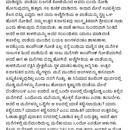
ಮಾಡಿದ್ದರು. ವಾಡೆಯ ಬಲಗಡೆ ಕೋಣೆಯಿಂದ ಅವರು ಬಂದು ನೋಡಿ
ಹೋಗುವುದನ್ನು ಹತ್ತಾರು ಸಲ ಶೂಟ್ ಮಾಡಿದರು. ಅದಾದ ಮೇಲೆ ಊಟಕ್ಕೆಂದು
ಕೆಲಸ ಬಿಟ್ಟು ಎದ್ದರು. ಆಗ ನಾನು ಅಣ್ಣಿಗೇರಿಯ ಆ ವಾಡೆಯನ್ನು ಸ್ವಲ್ಪ ಒಳ-
ಹೊರಗೆ ನೋಡಿದೆ. ನಮ್ಮ ಉತ್ತರ ಕರ್ನಾಟಕವು ಸಾಂಸ್ಕೃತಿಕವಾಗಿ ಶ್ರೀಮಂತ ನಾಡು
ಎಂದು ಹೇಳುವುದು ನೆನಪಾಯಿತು. ಈ ವಾಡೆ ಈಗಲೂ ಸುಂದರವಾಗಿ ನಿಂತಿದೆ.
ಆದರೆ ಅದರ ಕಾಳಜಿಯನ್ನು ಅದರ ಸಂಬಂಧಿಕರು ಯಾರೂ ಮಾಡಿದಂತೆ
ಕಾಣಲಿಲ್ಲ. ವಾಡೆಯ ಮುಂದಿನ ಬಯಲ ಅಂಗಳವಂತೂ ಹಾಳುಹಾಳು.
ಅದಕ್ಕೊಂದು ಕಾಂಪೌಂಡ್ ಗೋಡೆ ಇಲ್ಲ. ರಸ್ತೆ ಬಂದಿಯ ಮಣ್ಣಿನ ಚಿಕ್ಕ ಮನೆಗಳ
ಸಾಲುಗಳ ಹಿಂದೆ ವಾಡೆಯಿದೆ. ಈ ಸಾಲು ಮನೆಗಳೇ ಕಾಂಪೌಂಡ್ ಗೋಡೆಯಾಗಿದೆ.
ಆದರೆ ಈಗ ಈ ಮನೆಗಳು ಬಿದ್ದು ಹೋಗಿವೆ. ಅಣ್ಣಿಗೇರಿಯ ಈ ವಾಡೆಯನ್ನು
ಕಾಳಜಿಯಿಂದ ರಕ್ಷಿಸಿ ಪ್ರೇಕ್ಷಣಿಯ ಸ್ಥಳ ಮಾಡಬಹುದಲ್ಲ ಅನ್ನಿಸಿತು. ಉತ್ತರ
ಕರ್ನಾಟಕದ ಜನರು ಮೈಗಳ್ಳರು. ಮನೆ ಮುಂದಿನ ಅಂಗಳವನ್ನು ಹಸನವಾಗಿ
ಇಟ್ಟುಕೊಳ್ಳುವುದಿಲ್ಲ ಎಂದು ನನಗೆ ಗೊತ್ತು. ಈ ಸಿನಿಮಾದ ಶೂಟಿಂಗ್ ಪೂರ್ವದಲ್ಲಿ
ದೊಡ್ಡ ಮನೆಗಳನ್ನು ನೋಡಲು ಹೋದಾಗ ಕೃಷ್ಣಾನದಿ ದಂಡೆಯ ಮೇಲೆ
ಬೆಂಡೆಗಂಬಳಿ ಎಂಬ ಊರಿದೆ. ಅಲ್ಲಿ ಒಂದೇ ಊರಲ್ಲಿ ದೊಡ್ಡದೊಡ್ಡ ಎಂಟು ಕಲ್ಲಿನ
ಮನೆಗಳಿವೆ. ಒಂದೊಂದು ಮನೆಯನ್ನು ಹೊಕ್ಕರೆ ನೋಡಲು ಎರಡು ತಾಸುಬೇಕು.
ಆದರೆ ಆ ಮನೆಗಳನ್ನು ಒಟ್ಟಿಗೇ ಆ ಊರಲ್ಲಿ ಯಾಕೆ ಕಟ್ಟಿಸಲಾಯಿತು? ಯಾರು
ಕಟ್ಟಿಸಿದರು? ಯಾವಾಗ ಕಟ್ಟಿಸಿದರು? ಎಂಬ ಮಾಹಿತಿಗೆ ಯಾರಿಂದ ಉತ್ತರವಿಲ್ಲ.
ಓಡಾಡುತ್ತಿದ್ದರೆ ಪುರಾತನ ನಗರದಲ್ಲಿ ಓಡಾಡಿದ ಕಲ್ಪನೆ ಬರುತ್ತಿತ್ತು. ಆದರೆ ಈಗ
ಮನೆಗಳಲ್ಲಿ ಮನೆಮಂದಿಯಿಲ್ಲ. ಮನೆಕಾಯಲು ಒಂದೋ ಎರಡೋ ಆಳುಗಳು.
ಕೆಲವು ಮನೆಗಳಲ್ಲಿ ಸಂಸಾರ ಇದ್ದರೂ ನಿಟ್ಟುಸಿರು ಬಿಡುತ್ತಿದ್ದರು.ಅವರಿಗೆ ಆ ದೊಡ್ಡ