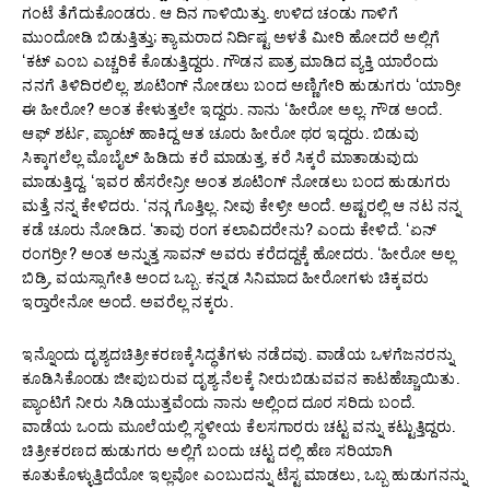
ಗಂಟೆ ತೆಗೆದುಕೊಂಡರು. ಆ ದಿನ ಗಾಳಿಯಿತ್ತು. ಉಳಿದ ಚಂಡು ಗಾಳಿಗೆ
ಮುಂದೋಡಿ ಬಿಡುತ್ತಿತ್ತು; ಕ್ಯಾಮರಾದ ನಿರ್ದಿಷ್ಟ ಅಳತೆ ಮೀರಿ ಹೋದರೆ ಅಲ್ಲಿಗೆ
‘ಕಟ್ ಎಂಬ ಎಚ್ಚರಿಕೆ ಕೊಡುತ್ತಿದ್ದರು. ಗೌಡನ ಪಾತ್ರ ಮಾಡಿದ ವ್ಯಕ್ತಿ ಯಾರೆಂದು
ನನಗೆ ತಿಳಿದಿರಲಿಲ್ಲ. ಶೂಟಿಂಗ್ ನೋಡಲು ಬಂದ ಅಣ್ಣಿಗೇರಿ ಹುಡುಗರು ‘ಯಾರ್ರೀ
ಈ ಹೀರೋ? ಅಂತ ಕೇಳುತ್ತಲೇ ಇದ್ದರು. ನಾನು ‘ಹೀರೋ ಅಲ್ಲ. ಗೌಡ ಅಂದೆ.
ಆಫ್ ಶರ್ಟ, ಪ್ಯಾಂಟ್ ಹಾಕಿದ್ದ ಆತ ಚೂರು ಹೀರೋ ಥರ ಇದ್ದರು. ಬಿಡುವು
ಸಿಕ್ಕಾಗಲೆಲ್ಲ ಮೊಬೈಲ್ ಹಿಡಿದು ಕರೆ ಮಾಡುತ್ತ, ಕರೆ ಸಿಕ್ಕರೆ ಮಾತಾಡುವುದು
ಮಾಡುತ್ತಿದ್ದ. ‘ಇವರ ಹೆಸರೇನ್ರೀ ಅಂತ ಶೂಟಿಂಗ್ ನೋಡಲು ಬಂದ ಹುಡುಗರು
ಮತ್ತೆ ನನ್ನ ಕೇಳಿದರು. ‘ನನ್ಗ ಗೊತ್ತಿಲ್ಲ. ನೀವು ಕೇಳ್ರೀ ಅಂದೆ. ಅಷ್ಟರಲ್ಲಿ ಆ ನಟ ನನ್ನ
ಕಡೆ ಚೂರು ನೋಡಿದ. ‘ತಾವು ರಂಗ ಕಲಾವಿದರೇನು? ಎಂದು ಕೇಳಿದೆ. ‘ಏನ್
ರಂಗರ್ರೀ? ಅಂತ ಅನ್ನುತ್ತ ಸಾವನ್ ಅವರು ಕರೆದದ್ದಕ್ಕೆ ಹೋದರು. ‘ಹೀರೋ ಅಲ್ಲ
ಬಿಡ್ರಿ, ವಯಸ್ಸಾಗೇತಿ ಅಂದ ಒಬ್ಬ. ಕನ್ನಡ ಸಿನಿಮಾದ ಹೀರೋಗಳು ಚಿಕ್ಕವರು
ಇರ‍್ತಾರೇನೋ ಅಂದೆ. ಅವರೆಲ್ಲ ನಕ್ಕರು.
ಇನ್ನೊಂದು ದೃಶ್ಯದಚಿತ್ರೀಕರಣಕ್ಕೆಸಿದ್ಧತೆಗಳು ನಡೆದವು. ವಾಡೆಯ ಒಳಗೆಜನರನ್ನು
ಕೂಡಿಸಿಕೊಂಡು ಜೀಪುಬರುವ ದೃಶ್ಯ.ನೆಲಕ್ಕೆ ನೀರುಬಿಡುವವನ ಕಾಟಹೆಚ್ಚಾಯಿತು.
ಪ್ಯಾಂಟಿಗೆ ನೀರು ಸಿಡಿಯುತ್ತವೆಂದು ನಾನು ಅಲ್ಲಿಂದ ದೂರ ಸರಿದು ಬಂದೆ.
ವಾಡೆಯ ಒಂದು ಮೂಲೆಯಲ್ಲಿ ಸ್ಥಳೀಯ ಕೆಲಸಗಾರರು ಚಟ್ಟ ವನ್ನು ಕಟ್ಟುತ್ತಿದ್ದರು.
ಚಿತ್ರೀಕರಣದ ಹುಡುಗರು ಅಲ್ಲಿಗೆ ಬಂದು ಚಟ್ಟ ದಲ್ಲಿ ಹೆಣ ಸರಿಯಾಗಿ
ಕೂತುಕೊಳ್ಳುತ್ತಿದೆಯೋ ಇಲ್ಲವೋ ಎಂಬುದನ್ನು ಟೆಸ್ಟ ಮಾಡಲು, ಒಬ್ಬ ಹುಡುಗನನ್ನು