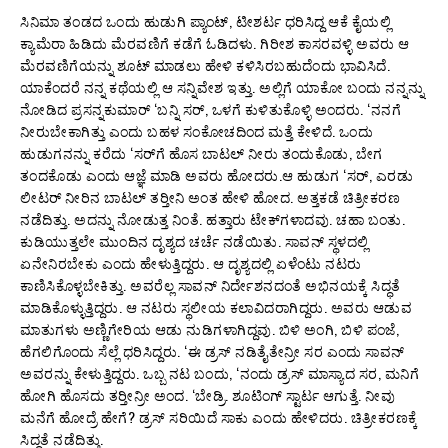
ಸಿನಿಮಾ ತಂಡದ ಒಂದು ಹುಡುಗಿ ಪ್ಯಾಂಟ್, ಟೀಶರ್ಟ ಧರಿಸಿದ್ದ ಆಕೆ ಕೈಯಲ್ಲಿ
ಕ್ಯಾಮೆರಾ ಹಿಡಿದು ಮೆರವಣಿಗೆ ಕಡೆಗೆ ಓಡಿದಳು. ಗಿರೀಶ ಕಾಸರವಳ್ಳಿ ಅವರು ಆ
ಮೆರವಣಿಗೆಯನ್ನು ಶೂಟ್ ಮಾಡಲು ಹೇಳಿ ಕಳಿಸಿರಬಹುದೆಂದು ಭಾವಿಸಿದೆ.
ಯಾಕೆಂದರೆ ನನ್ನ ಕಥೆಯಲ್ಲಿ ಆ ಸನ್ನಿವೇಶ ಇತ್ತು. ಅಲ್ಲಿಗೆ ಯಾಕೋ ಬಂದು ನನ್ನನ್ನು
ನೋಡಿದ ಪ್ರಸನ್ನಕುಮಾರ್ ‘ಬನ್ನಿ ಸರ್, ಒಳಗೆ ಕುಳಿತುಕೊಳ್ಳಿ ಅಂದರು. ‘ನನಗೆ
ನೀರುಬೇಕಾಗಿತ್ತು ಎಂದು ಬಹಳ ಸಂಕೋಚದಿಂದ ಮತ್ತೆ ಕೇಳಿದೆ. ಒಂದು
ಹುಡುಗನನ್ನು ಕರೆದು ‘ಸರ್‌ಗೆ ಹೊಸ ಬಾಟಲ್ ನೀರು ತಂದುಕೊಡು, ಬೇಗ
ತಂದಕೊಡು ಎಂದು ಆಜ್ಞೆ ಮಾಡಿ ಅವರು ಹೋದರು.ಆ ಹುಡುಗ ‘ಸರ್, ಎರಡು
ಲೀಟರ್ ನೀರಿನ ಬಾಟಲ್ ತರ‍್ತೀನಿ ಅಂತ ಹೇಳಿ ಹೋದ. ಅತ್ತಕಡೆ ಚಿತ್ರೀಕರಣ
ನಡೆದಿತ್ತು. ಅದನ್ನು ನೋಡುತ್ತ ನಿಂತೆ. ಹತ್ತಾರು ಟೇಕ್‌ಗಳಾದವು. ಚಹಾ ಬಂತು.
ಕುಡಿಯುತ್ತಲೇ ಮುಂದಿನ ದೃಶ್ಯದ ಚರ್ಚೆ ನಡೆಯಿತು. ಸಾವನ್ ಸ್ಥಳದಲ್ಲಿ
ಏನೇನಿರಬೇಕು ಎಂದು ಹೇಳುತ್ತಿದ್ದರು. ಆ ದೃಶ್ಯದಲ್ಲಿ ಏಳೆಂಟು ನಟರು
ಕಾಣಿಸಿಕೊಳ್ಳಬೇಕಿತ್ತು. ಅವರೆಲ್ಲ ಸಾವನ್ ನಿರ್ದೇಶನದಂತೆ ಅಭಿನಯಕ್ಕೆ ಸಿದ್ಧತೆ
ಮಾಡಿಕೊಳ್ಳುತ್ತಿದ್ದರು. ಆ ನಟರು ಸ್ಥಲೀಯ ಕಲಾವಿದರಾಗಿದ್ದರು. ಅವರು ಆಡುವ
ಮಾತುಗಳು ಅಣ್ಣಿಗೇರಿಯ ಆಡು ನುಡಿಗಳಾಗಿದ್ದವು. ಬಿಳಿ ಅಂಗಿ, ಬಿಳಿ ಪಂಜೆ,
ಹೆಗಲಿಗೊಂದು ಸೆಲ್ಲೆ ಧರಿಸಿದ್ದರು. ‘ಈ ಡ್ರಸ್ ನಡಿತೈತೇನ್ರೀ ಸರ ಎಂದು ಸಾವನ್
ಅವರನ್ನು ಕೇಳುತ್ತಿದ್ದರು. ಒಬ್ಬ ನಟ ಬಂದು, ‘ನಂದು ಡ್ರಸ್ ಮಾಸ್ಯಾದ ಸರ, ಮನಿಗೆ
ಹೋಗಿ ಹೊಸದು ತರ‍್ತೀನ್ರೀ ಅಂದ. ‘ಬೇಡ್ರಿ. ಶೂಟಿಂಗ್ ಸ್ಟಾರ್ಟ ಆಗುತ್ತೆ. ನೀವು
ಮನೆಗೆ ಹೋದ್ರೆ ಹೇಗೆ? ಡ್ರಸ್ ಸರಿಯಿದೆ ಸಾಕು ಎಂದು ಹೇಳಿದರು. ಚಿತ್ರೀಕರಣಕ್ಕೆ
ಸಿದ್ಧತೆ ನಡೆದಿತ್ತು.