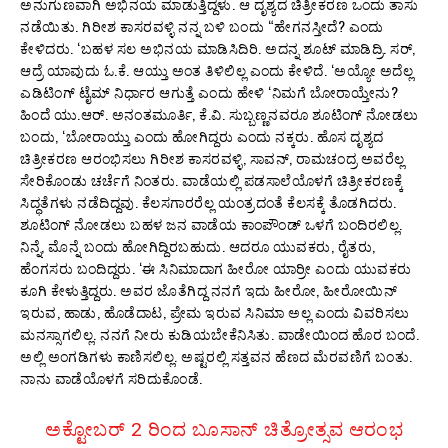
ಅನುಗುಣವಾಗಿ ಅಭಿನಯ ಮಾಡುತ್ತಿದ್ದಳು. ಆ ದೃಶ್ಯದ ಚಿತ್ರೀಕರಣ ಒಂದು ತಾಸು
ನಡೆಯಿತು. ಗಿರೀಶ ಕಾಸರವಳ್ಳಿ ನನ್ನ ಬಳಿ ಬಂದು “ಹೇಗನಸ್ತೀದೆ? ಎಂದು
ಕೇಳಿದರು. ‘ಬಹಳ ಸಲ ಅಭಿನಯ ಮಾಡಿಸಿದಿರಿ. ಅದನ್ನ ಶೂಟ್ ಮಾಡಿದ್ರಿ. ಸರ್,
ಆದ್ರೆ ಯಾವುದು ಓ.ಕೆ. ಆಯ್ತು ಅಂತ ತಿಳಿಲಿಲ್ಲ ಎಂದು ಕೇಳಿದೆ. ‘ಅಯ್ಯೋ ಅದೆಲ್ಲ
ಎಡಿಟಿಂಗ್ ಟೈಮ್ ನಿರ್ಧಾರ ಆಗುತ್ತೆ ಎಂದು ಹೇಳಿ ‘ನಿಮಗೆ ಬೋರಾಯ್ತೇನು?
ಹಿಂದೆ ಯು.ಆರ್. ಅನಂತಮೂರ್ತಿ, ಕೆ.ವಿ. ಸುಬ್ಬಣ್ಣನವರೂ ಶೂಟಿಂಗ್ ನೋಡಲು
ಬಂದು, ‘ಬೋರಾಯ್ತು ಎಂದು ಹೋಗಿದ್ದರು ಎಂದು ನಕ್ಕರು. ಹೊಸ ದೃಶ್ಯದ
ಚಿತ್ರೀಕರಣ ಆರಂಭಿಸಲು ಗಿರೀಶ ಕಾಸರವಳ್ಳಿ, ಸಾವನ್, ರಾಮಚಂದ್ರ ಅವರೆಲ್ಲ
ಸೇರಿಕೊಂಡು ಚರ್ಚೆಗೆ ನಿಂತರು. ವಾಡೆಯಲ್ಲಿ ಪಡಸಾಲೆಯೊಳಗೆ ಚಿತ್ರೀಕರಣಕ್ಕೆ
ಸಿದ್ಧತೆಗಳು ನಡೆದಿದ್ದವು. ಕೆಲಸಗಾರರೆಲ್ಲ ಯಂತ್ರದಂತೆ ಕೆಲಸಕ್ಕೆ ತೊಡಗಿದರು.
ಶೂಟಿಂಗ್ ನೋಡಲು ಬಹಳ ಜನ ವಾಡೆಯ ಕಾಂಪೌಂಡ್ ಒಳಗೆ ಬಂದಿರಲಿಲ್ಲ.
ನಿನ್ನೆ, ಮೊನ್ನೆ ಬಂದು ಹೋಗಿದ್ದಿರಬಹುದು. ಆದರೂ ಯುವಕರು, ರೈತರು,
ಹೆಂಗಸರು ಬಂದಿದ್ದರು. ‘ಈ ಸಿನಿಮಾದಾಗ ಹೀರೋ ಯಾರ್ರೀ ಎಂದು ಯುವಕರು
ಕೂಗಿ ಕೇಳುತ್ತಿದ್ದರು. ಅವರ ಜೊತೆಗಿದ್ದ ನನಗೆ ಇದು ಹೀರೋ, ಹೀರೋಯಿನ್
ಇರುವ, ಹಾಡು, ಹೊಡೆದಾಟ, ಪ್ರೇಮ ಇರುವ ಸಿನಿಮಾ ಅಲ್ಲ ಎಂದು ವಿವರಿಸಲು
ಮನಸ್ಸಾಗಲಿಲ್ಲ. ನನಗೆ ನೀರು ಕುಡಿಯಬೇಕೆನಿಸಿತು. ವಾಡೇಯಿಂದ ಹೊರ ಬಂದೆ.
ಅಲ್ಲಿ ಅಂಗಡಿಗಳು ಕಾಣಿಸಲಿಲ್ಲ. ಅಷ್ಟರಲ್ಲಿ ಸತ್ತವನ ಹೆಣದ ಮೆರವಣಿಗೆ ಬಂತು.
ನಾನು ವಾಡೆಯೊಳಗೆ ಸರಿದುಕೊಂಡೆ.
ಅಕ್ಟೋಬರ್‌ 2 ರಿಂದ ಬೂಸಾನ್‌ ಚಿತ್ರೋತ್ಸವ ಆರಂಭ