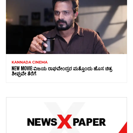
KANNADA CINEMA
NEW MOVIE:ವಿಜಯ ರಾಘವೇಂದ್ರರ ಮತ್ತೊಂದು ಹೊಸ ಚಿತ್ರ
ಶೀಘ್ರವೇ ತೆರೆಗೆ