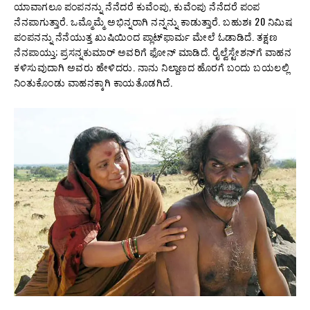
ಯಾವಾಗಲೂ ಪಂಪನನ್ನು ನೆನೆದರೆ ಕುವೆಂಪು, ಕುವೆಂಪು ನೆನೆದರೆ ಪಂಪ
ನೆನಪಾಗುತ್ತಾರೆ. ಒಮ್ಮೊಮ್ಮೆ ಅಭಿನ್ನರಾಗಿ ನನ್ನನ್ನು ಕಾಡುತ್ತಾರೆ. ಬಹುಶಃ 20 ನಿಮಿಷ
ಪಂಪನನ್ನು ನೆನೆಯುತ್ತ ಖುಷಿಯಿಂದ ಪ್ಲಾಟ್‌ಫಾರ್ಮ ಮೇಲೆ ಓಡಾಡಿದೆ. ತಕ್ಷಣ
ನೆನಪಾಯ್ತು; ಪ್ರಸನ್ನಕುಮಾರ್ ಅವರಿಗೆ ಫೋನ್ ಮಾಡಿದೆ. ರೈಲ್ವೆಸ್ಟೇಶನ್‌ಗೆ ವಾಹನ
ಕಳಿಸುವುದಾಗಿ ಅವರು ಹೇಳಿದರು. ನಾನು ನಿಲ್ದಾಣದ ಹೊರಗೆ ಬಂದು ಬಯಲಲ್ಲಿ
ನಿಂತುಕೊಂಡು ವಾಹನಕ್ಕಾಗಿ ಕಾಯತೊಡಗಿದೆ.