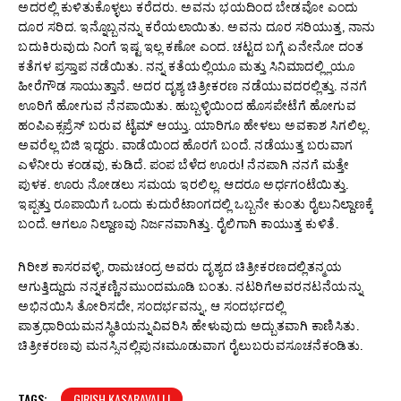
ಅದರಲ್ಲಿ ಕುಳಿತುಕೊಳ್ಳಲು ಕರೆದರು. ಅವನು ಭಯದಿಂದ ಬೇಡವೋ ಎಂದು
ದೂರ ಸರಿದ. ಇನ್ನೊಬ್ಬನನ್ನು ಕರೆಯಲಾಯಿತು. ಅವನು ದೂರ ಸರಿಯುತ್ತ, ನಾನು
ಬದುಕಿರುವುದು ನಿಂಗೆ ಇಷ್ಟ ಇಲ್ಲ ಕಣೋ ಎಂದ. ಚಟ್ಟದ ಬಗ್ಗೆ ಏನೇನೋ ದಂತ
ಕತೆಗಳ ಪ್ರಸ್ತಾಪ ನಡೆಯಿತು. ನನ್ನ ಕತೆಯಲ್ಲಿಯೂ ಮತ್ತು ಸಿನಿಮಾದಲ್ಲ್ಲಿಯೂ
ಹೀರೆಗೌಡ ಸಾಯುತ್ತಾನೆ. ಅದರ ದೃಶ್ಯ ಚಿತ್ರೀಕರಣ ನಡೆಯುವದರಲ್ಲಿತ್ತು. ನನಗೆ
ಊರಿಗೆ ಹೋಗುವ ನೆನಪಾಯಿತು. ಹುಬ್ಬಳ್ಳಿಯಿಂದ ಹೊಸಪೇಟೆಗೆ ಹೋಗುವ
ಹಂಪಿಎಕ್ಸಪ್ರೆಸ್ ಬರುವ ಟೈಮ್ ಆಯ್ತು. ಯಾರಿಗೂ ಹೇಳಲು ಅವಕಾಶ ಸಿಗಲಿಲ್ಲ.
ಅವರೆಲ್ಲ ಬಿಜಿ ಇದ್ದರು. ವಾಡೆಯಿಂದ ಹೊರಗೆ ಬಂದೆ. ನಡೆಯುತ್ತ ಬರುವಾಗ
ಎಳೆನೀರು ಕಂಡವು, ಕುಡಿದೆ. ಪಂಪ ಬೆಳೆದ ಊರು! ನೆನಪಾಗಿ ನನಗೆ ಮತ್ತೇ
ಪುಳಕ. ಊರು ನೋಡಲು ಸಮಯ ಇರಲಿಲ್ಲ. ಆದರೂ ಅರ್ಧಗಂಟೆಯಿತ್ತು.
ಇಪ್ಪತ್ತು ರೂಪಾಯಿಗೆ ಒಂದು ಕುದುರೆಟಾಂಗದಲ್ಲಿ ಒಬ್ಬನೇ ಕುಂತು ರೈಲುನಿಲ್ದಾಣಕ್ಕೆ
ಬಂದೆ. ಆಗಲೂ ನಿಲ್ದಾಣವು ನಿರ್ಜನವಾಗಿತ್ತು. ರೈಲಿಗಾಗಿ ಕಾಯುತ್ತ ಕುಳಿತೆ.
ಗಿರೀಶ ಕಾಸರವಳ್ಳಿ, ರಾಮಚಂದ್ರ ಅವರು ದೃಶ್ಯದ ಚಿತ್ರೀಕರಣದಲ್ಲಿತನ್ಮಯ
ಆಗುತ್ತಿದ್ದುದು ನನ್ನಕಣ್ಣಿನಮುಂದಮೂಡಿ ಬಂತು. ನಟರಿಗೆಅವರನಟನೆಯನ್ನು
ಅಭಿನಯಿಸಿ ತೋರಿಸದೇ, ಸಂದರ್ಭವನ್ನು, ಆ ಸಂದರ್ಭದಲ್ಲಿ
ಪಾತ್ರಧಾರಿಯಮನಸ್ಥಿತಿಯನ್ನುವಿವರಿಸಿ ಹೇಳುವುದು ಅದ್ಬುತವಾಗಿ ಕಾಣಿಸಿತು.
ಚಿತ್ರೀಕರಣವು ಮನಸ್ಸಿನಲ್ಲಿಪುನಃಮೂಡುವಾಗ ರೈಲುಬರುವಸೂಚನೆಕಂಡಿತು.
TAGS:
GIRISH KASARAVALLI