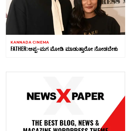
KANNADA CINEMA
FATHER:ಅಪ್ಪ–ಮಗ ಮೋಡಿ ಮಾಡುತ್ತಾರೋ ನೋಡಬೇಕು