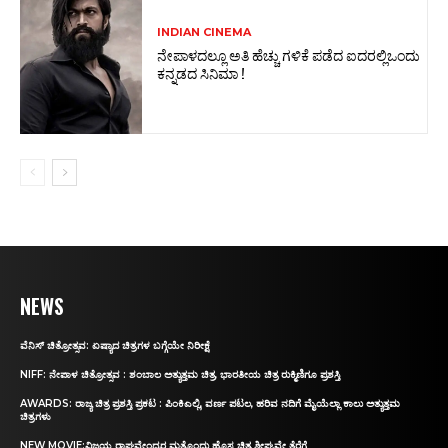
INDIAN CINEMA
ನೇಪಾಳದಲ್ಲೂ ಅತಿ ಹೆಚ್ಚು ಗಳಿಕೆ ಪಡೆದ ಐದರಲ್ಲಿಒಂದು
ಕನ್ನಡದ ಸಿನಿಮಾ !
NEWS
ವೆನಿಸ್‌ ಚಿತ್ರೋತ್ಸವ: ಏಷ್ಯಾದ ಚಿತ್ರಗಳ ಬಗ್ಗೆಯೇ ನಿರೀಕ್ಷೆ
NIFF: ನೇಪಾಳ ಚಿತ್ರೋತ್ಸವ : ಶಂಬಾಲ ಅತ್ಯುತ್ತಮ ಚಿತ್ರ, ಭಾರತೀಯ ಚಿತ್ರ ರುಕ್ಮಿಣಿಗೂ ಪ್ರಶಸ್ತಿ
AWARDS: ರಾಜ್ಯ ಚಿತ್ರ ಪ್ರಶಸ್ತಿ ಪ್ರಕಟ : ಪಿಂಕಿಎಲ್ಲಿ, ವರ್ಣ ಪಟಲ, ಹರಿವ ನದಿಗೆ ಮೈಯೆಲ್ಲಾ ಕಾಲು ಅತ್ಯುತ್ತಮ
ಚಿತ್ರಗಳು
NEW MOVIE:ವಿಜಯ ರಾಘವೇಂದ್ರರ ಮತ್ತೊಂದು ಹೊಸ ಚಿತ್ರ ಶೀಘ್ರವೇ ತೆರೆಗೆ