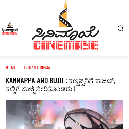
HOME
INDIAN CINEMA
KANNAPPA AND BUJJI : ಕಣ್ಣಪ್ಪನಿಗೆ ಕಾಜಲ್‌,
ಕಲ್ಕಿಗೆ ಬುಜ್ಜಿ ಸೇರಿಕೊಂಡರು !