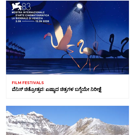
FILM FESTIVALS
ವೆನಿಸ್‌ ಚಿತ್ರೋತ್ಸವ: ಏಷ್ಯಾದ ಚಿತ್ರಗಳ ಬಗ್ಗೆಯೇ ನಿರೀಕ್ಷೆ