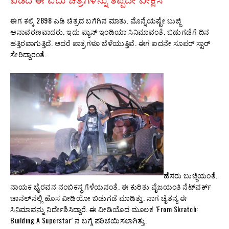
ಪಡೆದ ಈ ಐದು ಚಿತ್ರಗಳನ್ನು ತಪ್ಪದೇ ವೀಕ್ಷಿಸಿ
ಈಗ ಕಲ್ಕಿ 2898 ಎಡಿ ಚಿತ್ರದ ಬಗೆಗಿನ ಮಾತು. ಮೊನ್ನೆಯಷ್ಟೇ ಬುಜ್ಜಿ
ಅನಾವರಣವಾದರು. ಇದು ಪ್ಯಾನ್‌ ಇಂಡಿಯಾ ಸಿನಿಮಾವಂತೆ. ಬಿಡುಗಡೆಗೆ ದಿನ
ಹತ್ತಿರವಾಗುತ್ತಿದೆ. ಆದರೆ ಪಾತ್ರಗಳೂ ಬೆಳೆಯುತ್ತಿವೆ. ಈಗ ಐದನೇ ಸೂಪರ್‌ ಸ್ಟಾರ್‌
ಸೇರಿದ್ದಾರಂತೆ.
ಹೆಸರು ಬುಜ್ಜಿಯಂತೆ.
ನಾಯಕ ಭೈರವನ ನಂಬಿಕಸ್ಥ ಗೆಳೆಯನಂತೆ. ಈ ಕುರಿತು ವೈಜಯಂತಿ ನೆಟ್‍ವರ್ಕ್
ಚಾನಲ್‍ನಲ್ಲಿ ಹೊಸ ವೀಡಿಯೋ ಬಿಡುಗಡೆ ಮಾಡಿತ್ತು. ನಾಗ ಚೈತನ್ಯ ಈ
ಸಿನಿಮಾವನ್ನು ನಿರ್ದೇಶಿಸಿದ್ದಾರೆ. ಈ ವೀಡಿಯೊದ ಮೂಲಕ ‘From Skratch:
Building A Superstar’ ನ ಬಗ್ಗೆ ಪರಿಚಯಿಸಲಾಗಿತ್ತು.