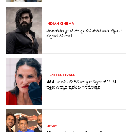
INDIAN CINEMA
ನೇಪಾಳದಲ್ಲೂ ಅತಿ ಹೆಚ್ಚು ಗಳಿಕೆ ಪಡೆದ ಐದರಲ್ಲಿಒಂದು
ಕನ್ನಡದ ಸಿನಿಮಾ !
FILM FESTIVALS
MAMI: ಮಾಮಿ ವೇದಿಕೆ ಸಜ್ಜು; ಅಕ್ಟೋಬರ್‌ 19-24
ದಕ್ಷಿಣ ಏಷ್ಯಾದ ಪ್ರಮುಖ ಸಿನಿಮೋತ್ಸವ
NEWS