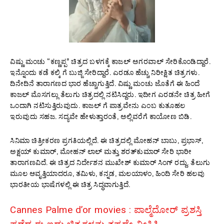
ವಿಷ್ಣು ಮಂಚು “ಕಣ್ಣಪ್ಪ” ಚಿತ್ರದ ಬಳಗಕ್ಕೆ ಕಾಜಲ್‌ ಅಗರವಾಲ್‌ ಸೇರಿಕೊಂಡಿದ್ದಾರೆ.
ಇನ್ನೊಂದು ಕಡೆ ಕಲ್ಕಿ ಗೆ ಬುಜ್ಜಿ ಸೇರಿದ್ದಾರೆ. ಎರಡೂ ಹೆಚ್ಚು ನಿರೀಕ್ಷಿತ ಚಿತ್ರಗಳು.
ದಿನೇದಿನೆ ತಾರಾಗಣದ ಭಾರ ಹೆಚ್ಚಾಗುತ್ತಿದೆ. ವಿಷ್ಣು ಮಂಚು ಜೊತೆಗೆ ಈ ಹಿಂದೆ
ಕಾಜಲ್‌ ಮೊಸಗಲ್ಲು ತೆಲುಗು ಚಿತ್ರದಲ್ಲಿ ನಟಿಸಿದ್ದರು. ಇದೀಗ ಎರಡನೇ ಚಿತ್ರ ಹೀಗೆ
ಒಂದಾಗಿ ನಟಿಸುತ್ತಿರುವುದು. ಕಾಜಲ್‌ ಗೆ ಪಾತ್ರವೇನು ಎಂಬ ಕುತೂಹಲ
ಇರುವುದು ಸಹಜ. ಸದ್ಯವೇ ಹೇಳುತ್ತಾರಂತೆ, ಅಲ್ಲಿವರೆಗೆ ಕಾಯೋಣ ಬಿಡಿ.
ಸಿನಿಮಾ ಚಿತ್ರೀಕರಣ ಪ್ರಗತಿಯಲ್ಲಿದೆ. ಈ ಚಿತ್ರದಲ್ಲಿ ಮೋಹನ್ ಬಾಬು, ಪ್ರಭಾಸ್,
ಅಕ್ಷಯ್ ಕುಮಾರ್, ಮೋಹನ್ ಲಾಲ್ ಮತ್ತು ಶರತ್‌ಕುಮಾರ್ ಸೇರಿ ಭಾರೀ
ತಾರಾಗಣವಿದೆ. ಈ ಚಿತ್ರದ ನಿರ್ದೇಶನ ಮುಖೇಶ್‌ ಕುಮಾರ್‌ ಸಿಂಗ್ ರದ್ದು. ತೆಲುಗು
ಮೂಲ ಆವೃತ್ತಿಯಾದರೂ, ತಮಿಳು, ಕನ್ನಡ, ಮಲಯಾಳಂ, ಹಿಂದಿ ಸೇರಿ ಹಲವು
ಭಾರತೀಯ ಭಾಷೆಗಳಲ್ಲಿ ಈ ಚಿತ್ರ ಸಿದ್ಧವಾಗುತ್ತಿದೆ.
Cannes Palme d’or movies : ಪಾಲ್ಮೆದೋರ್‌ ಪ್ರಶಸ್ತಿ