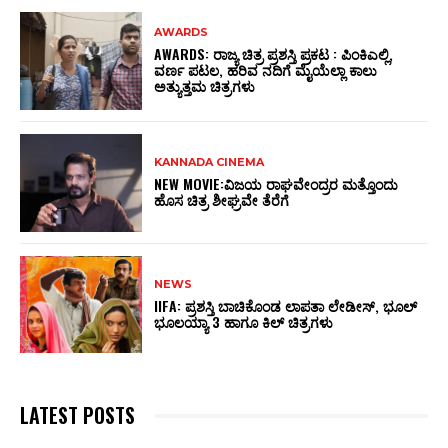
AWARDS
AWARDS: ರಾಜ್ಯ ಚಿತ್ರ ಪ್ರಶಸ್ತಿ ಪ್ರಕಟ : ಪಿಂಕಿಎಲ್ಲಿ,
ವರ್ಣ ಪಟಲ, ಹರಿವ ನದಿಗೆ ಮೈಯೆಲ್ಲಾ ಕಾಲು
ಅತ್ಯುತ್ತಮ ಚಿತ್ರಗಳು
KANNADA CINEMA
NEW MOVIE:ವಿಜಯ ರಾಘವೇಂದ್ರರ ಮತ್ತೊಂದು
ಹೊಸ ಚಿತ್ರ ಶೀಘ್ರವೇ ತೆರೆಗೆ
NEWS
IIFA: ಪ್ರಶಸ್ತಿ ಬಾಚಿಕೊಂಡ ಲಾಪತಾ ಲೇಡೀಸ್‌, ಭೂಲ್‌
ಭೂಲಯ್ಯಾ 3 ಹಾಗೂ ಕಿಲ್‌ ಚಿತ್ರಗಳು
LATEST POSTS