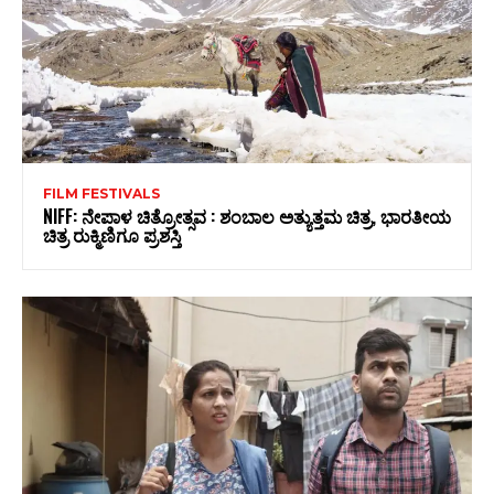
FILM FESTIVALS
NIFF: ನೇಪಾಳ ಚಿತ್ರೋತ್ಸವ : ಶಂಬಾಲ ಅತ್ಯುತ್ತಮ ಚಿತ್ರ, ಭಾರತೀಯ
ಚಿತ್ರ ರುಕ್ಮಿಣಿಗೂ ಪ್ರಶಸ್ತಿ