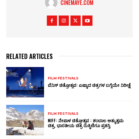
CINEMAYE.COM
RELATED ARTICLES
FILM FESTIVALS
ವೆನಿಸ್‌ ಚಿತ್ರೋತ್ಸವ: ಏಷ್ಯಾದ ಚಿತ್ರಗಳ ಬಗ್ಗೆಯೇ ನಿರೀಕ್ಷೆ
FILM FESTIVALS
NIFF: ನೇಪಾಳ ಚಿತ್ರೋತ್ಸವ : ಶಂಬಾಲ ಅತ್ಯುತ್ತಮ
ಚಿತ್ರ, ಭಾರತೀಯ ಚಿತ್ರ ರುಕ್ಮಿಣಿಗೂ ಪ್ರಶಸ್ತಿ