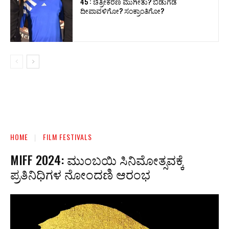
45 : ಚಿತ್ರೀಕರಣ ಮುಗೀತು? ಬಿಡುಗಡೆ
ದೀಪಾವಳಿಗೋ? ಸಂಕ್ರಾಂತಿಗೋ?