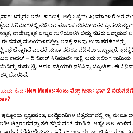
ುತ್ತಿದ್ದುದೂ ಇದೇ ಕಾರಣಕ್ಕೆ. ಅಲ್ಲಿ ಒಳ್ಳೆಯ ಸಿನಿಮಾಗಳಿಗೆ ಜನ ಮ
ಒಳ್ಳೆಯ ಸಿನಿಮಾಗಳಲ್ಲಿ ನಟಿಸುವ ಮೂಲಕ ನಟರೂ ಜನರ ಪ್ರೀತಿಯನ್ನು ಗಳಿಸ
ಲಾತ್ಮಕ, ವಾಣಿಜ್ಯಾತ್ಮಕ ಎನ್ನುವ ಸುಳಿಯೊಳಗೆ ಬಿದ್ದು ನಟರು ಒದ್ದಾಡುವ ಬಗೆ
ದೆ. ಈ ಸಮಸ್ಯೆ ಮಲಯಾಳದಲ್ಲಿಲ್ಲ. ಇದಕ್ಕೆ ಹಲವು ಉದಾಹರಣೆಗಳನ್ನು
ಿ ಕಥೆ ಚೆನ್ನಾಗಿದೆ ಎಂದರೆ ಮಹಾ ನಟರೂ ನಟಿಸಲು ಒಪ್ಪುತ್ತಾರೆ. ಇದಕ್ಕೆ
ಯದ ಕಾದಲ್‌ – ದಿ ಕೋರ್‌ ಸಿನಿಮಾವೇ ಸಾಕ್ಷಿ. ಅದು ಸಲಿಂಗ ಕಾಮಿಯ 
ಿಸಿದ್ದು ಮಮ್ಮುಟ್ಟಿ. ಅವಳ ಪತ್ನಿಯಾಗಿ ನಟಿಸಿದ್ದು ಜ್ಯೋತಿಕಾ. ಈ ಸಿನಿಮಾ
ರಶಸ್ತಿ ದೊರಕಿದೆ.
ಹುದು, ಓದಿ :
New Movies:ಸಂಜು ವೆಡ್ಸ್‌ ಗೀತಾ: ಭಾಗ 2 ಬಿಡುಗಡೆಗ
ರ್ತ?
ೆ ಇಷ್ಟೊಂದು ಪ್ರಜ್ಞಾವಂತ, ಬುದ್ಧಿಜೀವಿಗಳ ಚಿತ್ರರಂಗದಲ್ಲಿ ನ್ಯಾ. ಹೇಮಾ
ೀ ಚಿತ್ರರಂಗವನ್ನು ತಲೆ ತಗ್ಗಿಸುವಂತೆ ಮಾಡಿದೆ. ಅಷ್ಟೇ ಅಲ್ಲ, ಉಳಿದ 
 ಅಪಾಯದ ಕರೆಗಂಟೆಯನ್ನುಒತ್ತಿದೆ. ಈ ಅಧ್ಯಾಯ ಎಲ್ಲ ಚಿತ್ರರಂಗಗಳ ವ