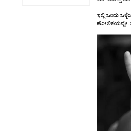
ಇಲ್ಲಿ ಒಂದು ಒಳ್
ಹೋಲಿಕಯಷ್ಟೇ. ಒ