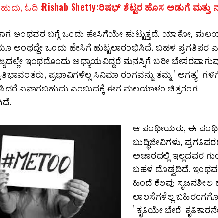
ುದು, ಓದಿ :
Rishab Shetty:ರಿಷಭ್‌ ಶೆಟ್ಟರ ಹೊಸ ಅಡುಗೆ ಮತ್ತು
ಂಡಾಗ ಅಂಥವರ ಬಗ್ಗೆ ಒಂದು ಹೇಸಿಗೆಯೇ ಹುಟ್ಟುತ್ತದೆ. ಯಾಕೋ, ಮ
ೆಯೂ ಅಂಥದ್ದೇ ಒಂದು ಹೇಸಿಗೆ ಹುಟ್ಟಲಾರಂಭಿಸಿದೆ. ಬಹಳ ಪ್ರಗತಿಪರ 
ಜ್ಯದಲ್ಲೇ ಇಂಥದೊಂದು ಅಧ್ಯಾಯವಿದ್ದರೆ ಮನಸ್ಸಿಗೆ ಬರೀ ಬೇಸರವಾಗುವುದ
ರತಿಭಾವಂತರು, ಪ್ರಭಾವಿಗಳೆಲ್ಲ ಸಿನಿಮಾ ರಂಗವನ್ನು ತಮ್ಮ ʼಅಗತ್ಯʼ ಗಳಿಗ
ಿದರೆ ಏನಾಗಬಹುದು ಎಂಬುದಕ್ಕೆ ಈಗ ಮಲಯಾಳಂ ಚಿತ್ರರಂಗ
ದೆ.
ಆ ಪಂಥೀಯರು, ಈ ಪಂಥ
ಬುದ್ಧಿಜೀವಿಗಳು, ಪ್ರಗತಿಪ
ಅಚಾರದಲ್ಲಿ ಇಲ್ಲದವರ ಗ
ಬಹಳ ದೊಡ್ವದಿದೆ. ಇಂಥವರ
ಹಿಂದೆ ಕೆಲವು ಸೃಜನಶೀಲ 
ಲಾಲಸೆಗಳೆಲ್ಲ ಬಹಿರಂಗಗ
ʼಕೃತಿಯೇ ಬೇರೆ, ಕೃತಿಕಾರನ