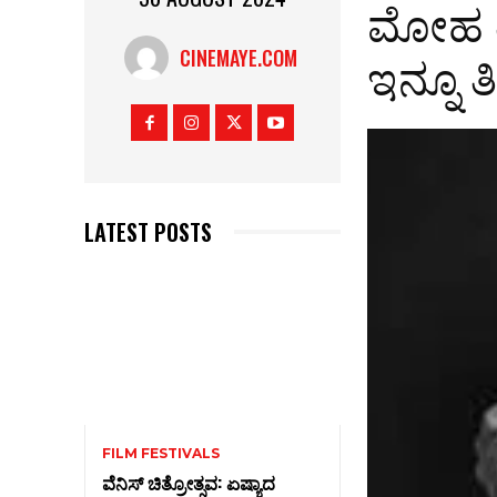
ಮೋಹ ತ
ಇನ್ನೂ ತ
CINEMAYE.COM
LATEST POSTS
FILM FESTIVALS
ವೆನಿಸ್‌ ಚಿತ್ರೋತ್ಸವ: ಏಷ್ಯಾದ