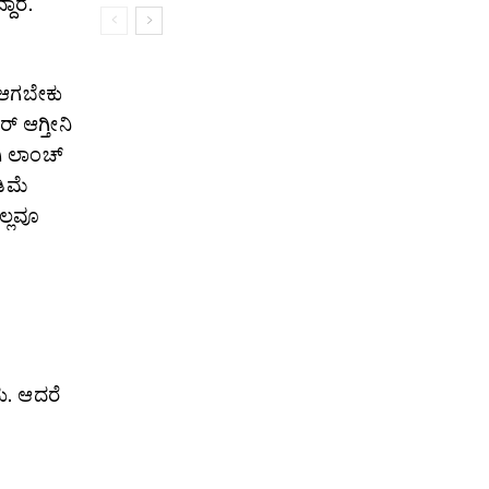
ಾರೆ.
ೋ ಆಗಬೇಕು
‌ ಆಗ್ತೀನಿ
 ಲಾಂಚ್‌
ಡಿಮೆ
ಲ್ಲವೂ
ು. ಆದರೆ