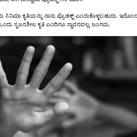
ಳೆಯ ಸಿನಿಮಾ ಕೃತಿಯನ್ನು ನಾನು ಪ್ರೊಡಕ್ಟ್‌ ಎಂದುಕೊಳ್ಳಬಹುದು. ಇದೊಂ
ಂದು ಸೃಜನಶೀಲ ಕೃತಿ ಎಂದಿಗೂ ಸ್ಥಾವರವಲ್ಲ, ಜಂಗಮ.