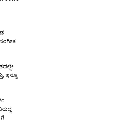
ನಡ
, ಸಂಗೀತ
ದಲ್ಲೇ
ು, ಇನ್ನೂ
ಳಂ
ರುದ್ಧ
ಗೆ