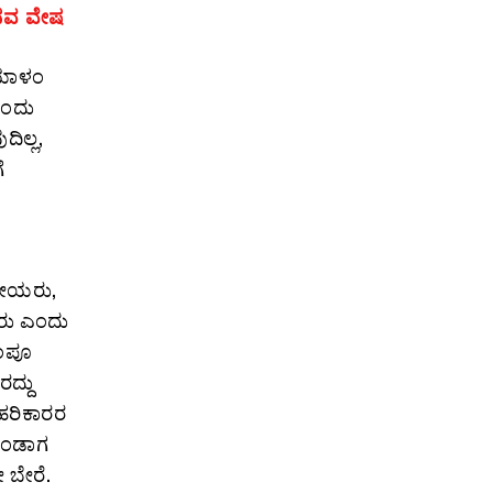
 ನವ ವೇಷ
ಲಯಾಳಂ
ಎಂದು
ಿಲ್ಲ,
ೆ
ೀಯರು,
ರರು ಎಂದು
ುಂಪೂ
ದ್ದು
ಹರಿಕಾರರ
ೊಂಡಾಗ
ೇ ಬೇರೆ.