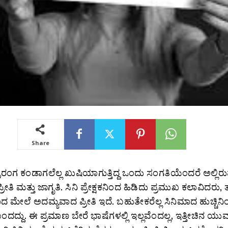
Share
ಂಗ ಕಂಡಾಗಲೆಲ್ಲ ಖುಷಿಯಾಗುತ್ತಿದ್ದ ಒಂದು ಸಂಗತಿಯೆಂದರೆ ಅಲ್ಲಿರ
ರೀತಿ ಮತ್ತು ಜಾಗೃತಿ. ಸಿನಿ ಪ್ರೇಕ್ಷಕನಿಂದ ಹಿಡಿದು ಪ್ರಮುಖ ಕಲಾವಿದರು, ತ
ಾದ ಮೇಲೆ ಅದಮ್ಯವಾದ ಪ್ರೀತಿ ಇದೆ. ಬಹುತೇಕರೆಲ್ಲ ಸಿನಿಮಾದ ಹುಚ್ಚಿನ
ಬಂದದ್ದು. ಈ ಪ್ರಮಾಣ ಬೇರೆ ಭಾಷೆಗಳಲ್ಲಿ ಇಲ್ಲವೆಂದಲ್ಲ, ಇತ್ತೀಚಿನ ಯು