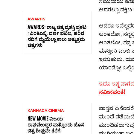
ಸಮುದಾಯ ಹೆಚ್ಚಾಗ
ಅದರಲ್ಲೂ ದಕ್ಷಿ
AWARDS
ಆದರೂ ಇವೆಲ್ಲದರ 
AWARDS: ರಾಜ್ಯ ಚಿತ್ರ ಪ್ರಶಸ್ತಿ ಪ್ರಕಟ
: ಪಿಂಕಿಎಲ್ಲಿ, ವರ್ಣ ಪಟಲ, ಹರಿವ
ಅಂತಲೋ, ನನ್ನಲ್ಲ
ನದಿಗೆ ಮೈಯೆಲ್ಲಾ ಕಾಲು ಅತ್ಯುತ್ತಮ
ಅಂತಲೋ, ನನ್ನ 
ಚಿತ್ರಗಳು
ಮಾಡ್ತೀನಿ ಎಂಬ ಹ
ಇರಬಹುದು. ಯಾಕೆಂ
ಯಾರನ್ನೋ ಎಲ್ಲಿಯೋ
ಇದೂ ಇಷ್ಟವಾಗಬಹ
ನವೀನವಂತೆ!
ವಾಸ್ತವ ಏನೆಂದರ
KANNADA CINEMA
ಮುಂದೆ ನಡೆಯಬೇಕೆಂ
NEW MOVIE:ವಿಜಯ
ಮುಂದಿಡಲಾಗುವುದಿ
ರಾಘವೇಂದ್ರರ ಮತ್ತೊಂದು ಹೊಸ
ಚಿತ್ರ ಶೀಘ್ರವೇ ತೆರೆಗೆ
ಮುಗಿಯುತ್ತಾ ಬಂದ